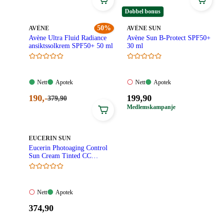
419,90
399,90
pris:
pris:
kroner.
kroner.
Dobbel bonus
210,00
200,00
kroner.
kroner.
MERKE
:
50%
MERKE
:
AVÈNE
AVÈNE SUN
Avène Ultra Fluid Radiance
Avène Sun B-Protect SPF50+
ansiktssolkrem SPF50+ 50 ml
30 ml
Nett:
Apotek:
Nett:
Apotek:
Nett
Apotek
Nett
Apotek
Tilgjengelig
Tilgjengelig
Ikke
Tilgjengelig
Nåværende
Pris:
190
,-
199
,90
Førpris:
379
,90
tilgjengelig
379,90
pris:
199,90
Medlemskampanje
kroner.
190,00
kroner.
kroner.
MERKE
:
EUCERIN SUN
Eucerin Photoaging Control
Sun Cream Tinted CC
Medium SPF50+ 50 ml
Nett:
Apotek:
Nett
Apotek
Ikke
Tilgjengelig
Pris:
374
,90
tilgjengelig
374,90