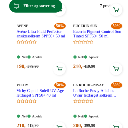
anerkjente merker som Avène og Eucerin.
Filter og sortering
7 produkter
MERKE
:
50%
MERKE
:
50%
AVÈNE
EUCERIN SUN
Avène Ultra Fluid Perfector
Eucerin Pigment Control Sun
ansiktssolkrem SPF50+ 50 ml
Tinted SPF50+ 50 ml
Nett:
Apotek:
Nett:
Apotek:
Nett
Apotek
Nett
Apotek
Tilgjengelig
Tilgjengelig
Tilgjengelig
Tilgjengelig
Nåværende
Nåværende
190
,-
210
,-
Førpris:
Førpris:
379
,90
419
,90
379,90
419,90
pris:
pris:
kroner.
kroner.
190,00
210,00
kroner.
kroner.
MERKE
:
50%
MERKE
:
50%
VICHY
LA ROCHE-POSAY
Vichy Capital Soleil UV-Age
La Roche-Posay Athelios
lettfarget SPF50+ 40 ml
UVair lettfarget solkrem
SPF50+ 50 ml
Nett:
Apotek:
Nett:
Apotek:
Nett
Apotek
Nett
Apotek
Tilgjengelig
Tilgjengelig
Tilgjengelig
Tilgjengelig
Nåværende
Nåværende
210
,-
200
,-
Førpris:
Førpris:
419
,90
399
,90