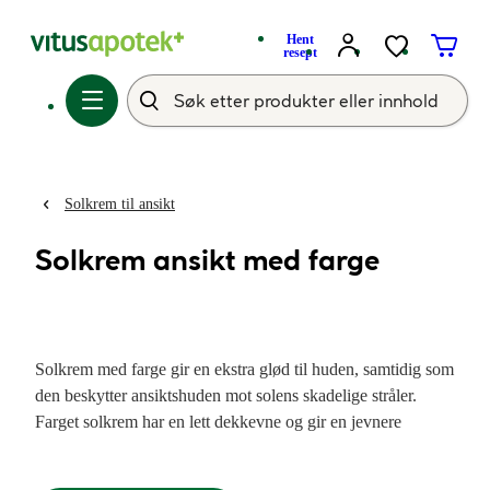
Hent
resept
Solkrem til ansikt
Solkrem ansikt med farge
Solkrem med farge gir en ekstra glød til huden, samtidig som
den beskytter ansiktshuden mot solens skadelige stråler.
Farget solkrem har en lett dekkevne og gir en jevnere
hudtone. Ideell til å skjule og forebygge
pigmentflekker
og
pigmentforandringer. Solkrem med farge får du fra