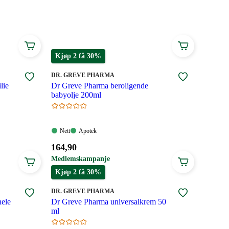
Kjøp 2 få 30%
MERKE
:
DR. GREVE PHARMA
lie
Dr Greve Pharma beroligende
babyolje 200ml
Nett:
Apotek:
Nett
Apotek
Tilgjengelig
Tilgjengelig
Pris:
164
,90
164,90
Medlemskampanje
kroner.
Kjøp 2 få 30%
MERKE
:
DR. GREVE PHARMA
hele
Dr Greve Pharma universalkrem 50
ml