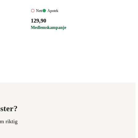
Nett:
Apotek:
Nett
Apotek
Ikke
Tilgjengelig
Pris:
129
,90
tilgjengelig
129,90
Medlemskampanje
kroner.
ester?
m riktig