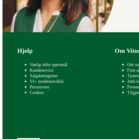
Bunntekst
Hjelp
Om Vitu
Vanlig stilte spørsmål
Om os
Kundeservice
Finn a
Salgsbetingelser
Tjenes
VI+ medlemsvilkår
Jobb h
Personvern
Press
Cookies
Tilgje