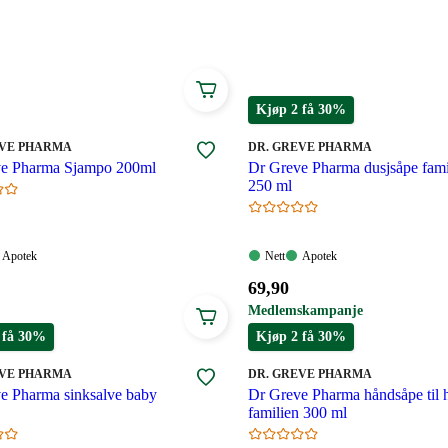
Kjøp 2 få 30%
MERKE
:
EVE PHARMA
DR. GREVE PHARMA
e Pharma Sjampo 200ml
Dr Greve Pharma dusjsåpe fami
250 ml
Apotek:
Nett:
Apotek:
Apotek
Nett
Apotek
gelig
Tilgjengelig
Tilgjengelig
Tilgjengelig
Pris:
69
,90
69,90
Medlemskampanje
.
kroner.
 få 30%
Kjøp 2 få 30%
MERKE
:
EVE PHARMA
DR. GREVE PHARMA
e Pharma sinksalve baby
Dr Greve Pharma håndsåpe til 
familien 300 ml