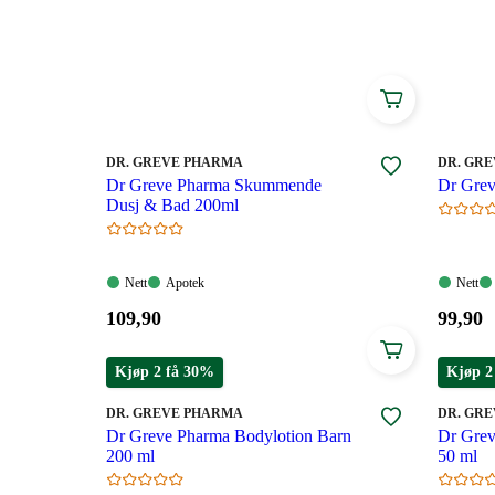
MERKE
:
MERKE
:
DR. GREVE PHARMA
DR. GR
Dr Greve Pharma Skummende
Dr Grev
Dusj & Bad 200ml
Nett:
Apotek:
Nett:
Nett
Apotek
Nett
Tilgjengelig
Tilgjengelig
Tilgjen
Pris:
Pris:
109
,90
99
,90
109,90
99,90
kroner.
kroner
Kjøp 2 få 30%
Kjøp 2
MERKE
:
MERKE
:
DR. GREVE PHARMA
DR. GR
Dr Greve Pharma Bodylotion Barn
Dr Grev
200 ml
50 ml