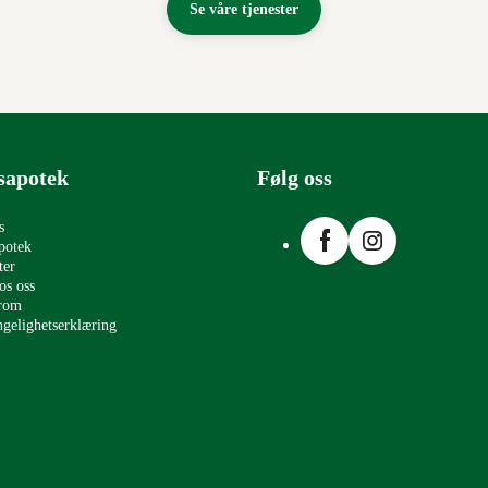
Se våre tjenester
sapotek
Følg oss
Facebook
Instagram
s
potek
ter
os oss
erom
ngelighetserklæring