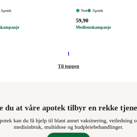
Apotek:
Nett:
Apotek:
Apotek
Nett
Apotek
gelig
Tilgjengelig
Tilgjengelig
Tilgjengelig
Pris:
59
,90
59,90
skampanje
Medlemskampanje
.
kroner.
1
Til toppen
e du at våre apotek tilbyr en rekke tjen
apotek kan du få hjelp til blant annet vaksinering, veiledning o
medisinbruk, multidose og hudpleiebehandlinger.