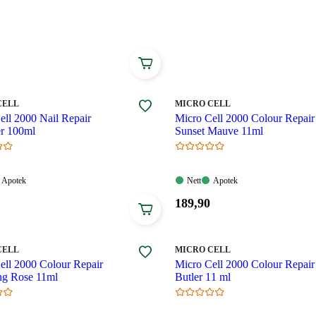
ell har sitt eget og helt spesielle virkeområde for
rger som kan brukes i hverdagen som til fest.
MERKE
:
CELL
MICRO CELL
ell 2000 Nail Repair
Micro Cell 2000 Colour Repair
r 100ml
Sunset Mauve 11ml
Apotek:
Nett:
Apotek:
Apotek
Nett
Apotek
gelig
Tilgjengelig
Tilgjengelig
Tilgjengelig
Pris:
189
,90
189,90
.
kroner.
MERKE
:
CELL
MICRO CELL
ell 2000 Colour Repair
Micro Cell 2000 Colour Repai
ng Rose 11ml
Butler 11 ml