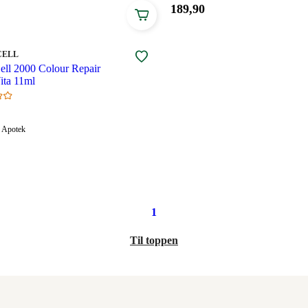
Pris:
189
,90
189,90
.
kroner.
CELL
ell 2000 Colour Repair
ita 11ml
Apotek:
Apotek
gelig
Tilgjengelig
.
1
Til toppen