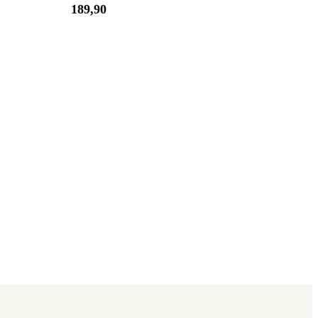
Pris:
189
,90
189,90
kroner.