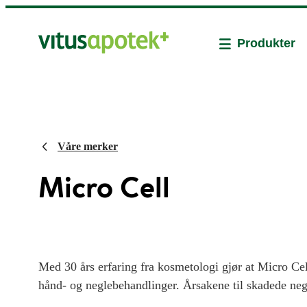
Produkter
Våre merker
Micro Cell
Med 30 års erfaring fra kosmetologi gjør at Micro Cel
hånd- og neglebehandlinger. Årsakene til skadede negl
kontakt med vann, såpe og kjemikaler, bruk av kunstige