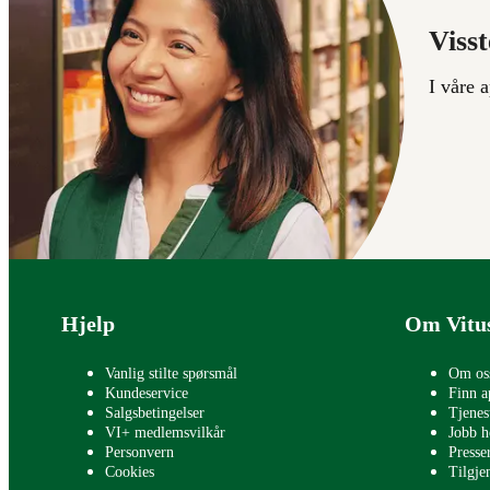
Visst
I våre 
Bunntekst
Hjelp
Om Vitu
Vanlig stilte spørsmål
Om os
Kundeservice
Finn a
Salgsbetingelser
Tjenes
VI+ medlemsvilkår
Jobb h
Personvern
Press
Cookies
Tilgje