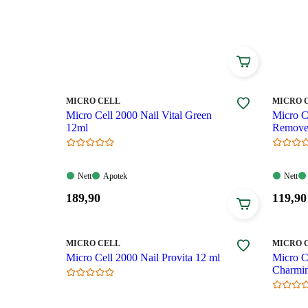
gener og hormonsvingninger. Hvert produkt fra Micro C
svake og sprø negler, og har et utvalg av naturlige fa
MERKE
:
MERKE
:
MICRO CELL
MICRO 
Micro Cell 2000 Nail Vital Green
Micro C
12ml
Remove
Nett:
Apotek:
Nett:
Nett
Apotek
Nett
Tilgjengelig
Tilgjengelig
Tilgjen
Pris:
Pris:
189
,90
119
,90
189,90
119,90
kroner.
kroner
MERKE
:
MERKE
:
MICRO CELL
MICRO 
Micro Cell 2000 Nail Provita 12 ml
Micro C
Charmi