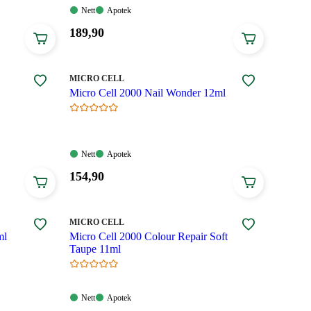
Nett:
Apotek:
Nett
Apotek
Tilgjengelig
Tilgjengelig
Pris:
189
,90
189,90
kroner.
MERKE
:
MICRO CELL
Micro Cell 2000 Nail Wonder 12ml
Nett:
Apotek:
Nett
Apotek
Tilgjengelig
Tilgjengelig
Pris:
154
,90
154,90
kroner.
MERKE
:
MICRO CELL
ml
Micro Cell 2000 Colour Repair Soft
Taupe 11ml
Nett:
Apotek:
Nett
Apotek
Tilgjengelig
Tilgjengelig