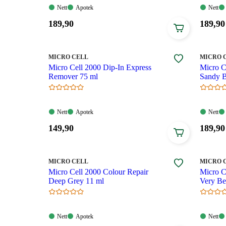
Nett:
Apotek:
Nett:
Nett
Apotek
Nett
Tilgjengelig
Tilgjengelig
Tilgjen
Pris:
Pris:
189
,90
189
,90
189,90
189,90
kroner.
kroner
MERKE
:
MERKE
:
MICRO CELL
MICRO 
Micro Cell 2000 Dip-In Express
Micro C
Remover 75 ml
Sandy 
Nett:
Apotek:
Nett:
Nett
Apotek
Nett
Tilgjengelig
Tilgjengelig
Tilgjen
Pris:
Pris:
149
,90
189
,90
149,90
189,90
kroner.
kroner
MERKE
:
MERKE
:
MICRO CELL
MICRO 
Micro Cell 2000 Colour Repair
Micro C
Deep Grey 11 ml
Very Be
Nett:
Apotek:
Nett:
Nett
Apotek
Nett
Tilgjengelig
Tilgjengelig
Tilgjen