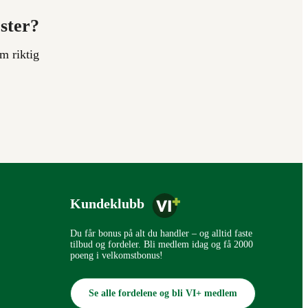
ester?
m riktig
Kundeklubb
Du får bonus på alt du handler – og alltid faste
tilbud og fordeler. Bli medlem idag og få 2000
poeng i velkomstbonus!
Se alle fordelene og bli VI+ medlem