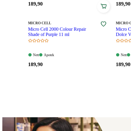
Pris:
Pris:
189
,90
189
,90
189,90
189,90
kroner.
kroner
MERKE
:
MERKE
:
MICRO CELL
MICRO 
Micro Cell 2000 Colour Repair
Micro C
Shade of Purple 11 ml
Dolce V
Nett:
Apotek:
Nett:
Nett
Apotek
Nett
Tilgjengelig
Tilgjengelig
Tilgjen
Pris:
Pris:
189
,90
189
,90
189,90
189,90
kroner.
kroner