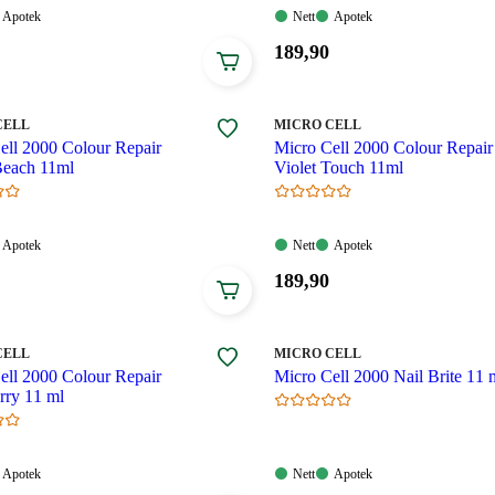
Apotek:
Nett:
Apotek:
Apotek
Nett
Apotek
gelig
Tilgjengelig
Tilgjengelig
Tilgjengelig
Pris:
189
,90
189,90
.
kroner.
MERKE
:
CELL
MICRO CELL
ell 2000 Colour Repair
Micro Cell 2000 Colour Repair
Beach 11ml
Violet Touch 11ml
Apotek:
Nett:
Apotek:
Apotek
Nett
Apotek
gelig
Tilgjengelig
Tilgjengelig
Tilgjengelig
Pris:
189
,90
189,90
.
kroner.
MERKE
:
CELL
MICRO CELL
ell 2000 Colour Repair
Micro Cell 2000 Nail Brite 11 
rry 11 ml
Apotek:
Nett:
Apotek:
Apotek
Nett
Apotek
gelig
Tilgjengelig
Tilgjengelig
Tilgjengelig