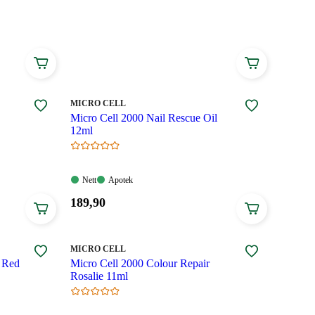
MERKE
:
MICRO CELL
Micro Cell 2000 Nail Rescue Oil
12ml
Nett:
Apotek:
Nett
Apotek
Tilgjengelig
Tilgjengelig
Pris:
189
,90
189,90
kroner.
MERKE
:
MICRO CELL
r Red
Micro Cell 2000 Colour Repair
Rosalie 11ml