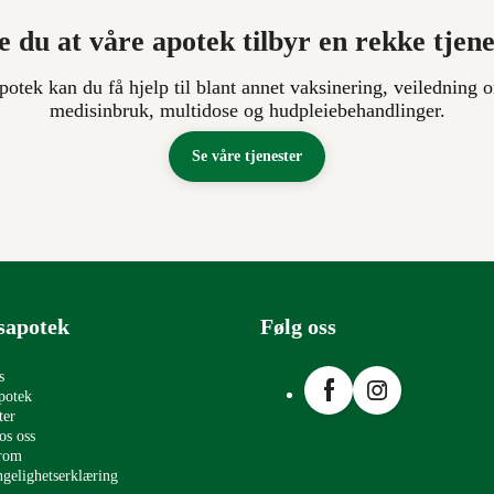
e du at våre apotek tilbyr en rekke tjen
apotek kan du få hjelp til blant annet vaksinering, veiledning o
medisinbruk, multidose og hudpleiebehandlinger.
Se våre tjenester
sapotek
Følg oss
Facebook
Instagram
s
potek
ter
os oss
erom
ngelighetserklæring