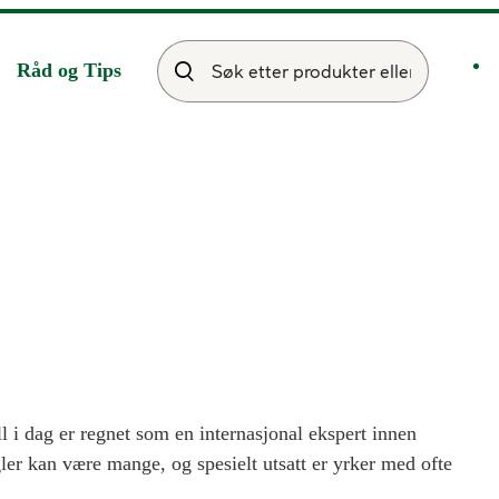
Råd og Tips
l i dag er regnet som en internasjonal ekspert innen
er kan være mange, og spesielt utsatt er yrker med ofte
 negler, ofte skift av neglelakk, vær og klima, alder,