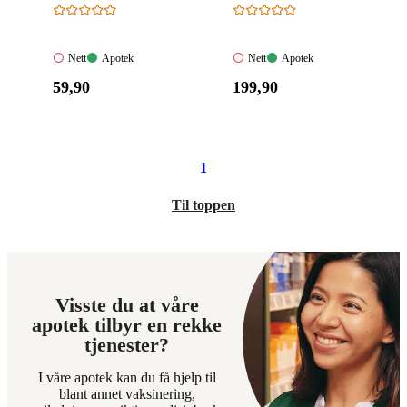
Nett:
Apotek:
Nett:
Apotek:
Nett
Apotek
Nett
Apotek
Ikke
Tilgjengelig
Ikke
Tilgjengelig
Pris:
Pris:
59
,90
199
,90
tilgjengelig
tilgjengelig
59,90
199,90
kroner.
kroner.
1
Til toppen
Visste du at våre
apotek tilbyr en rekke
tjenester?
I våre apotek kan du få hjelp til
blant annet vaksinering,