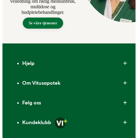
veiledning om riktig medisinbruk,
multidose og
hudpleiebehandlinger.
Se våre tjenester
Bunntekst
Hjelp
Om Vitusapotek
Følg oss
Kundeklubb