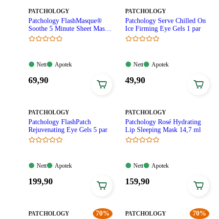
MERKE
:
MERKE
:
PATCHOLOGY
PATCHOLOGY
Patchology FlashMasque®
Patchology Serve Chilled On
Soothe 5 Minute Sheet Masks
Ice Firming Eye Gels 1 par
1 stk
Nett:
Apotek:
Nett:
Apotek:
Nett
Apotek
Nett
Apotek
Tilgjengelig
Tilgjengelig
Tilgjengelig
Tilgjengelig
Pris:
Pris:
69
,90
49
,90
69,90
49,90
kroner.
kroner.
MERKE
:
MERKE
:
PATCHOLOGY
PATCHOLOGY
Patchology FlashPatch
Patchology Rosé Hydrating
Rejuvenating Eye Gels 5 par
Lip Sleeping Mask 14,7 ml
Nett:
Apotek:
Nett:
Apotek:
Nett
Apotek
Nett
Apotek
Tilgjengelig
Tilgjengelig
Tilgjengelig
Tilgjengelig
Pris:
Pris:
199
,90
159
,90
199,90
159,90
kroner.
kroner.
MERKE
:
70%
MERKE
:
70%
PATCHOLOGY
PATCHOLOGY