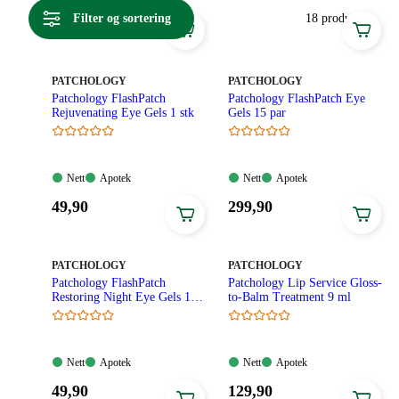
øyne, lepper og føtter.
Filter og sortering
18 produkter
MERKE
:
MERKE
:
PATCHOLOGY
PATCHOLOGY
Patchology FlashPatch
Patchology FlashPatch Eye
Rejuvenating Eye Gels 1 stk
Gels 15 par
Nett:
Apotek:
Nett:
Apotek:
Nett
Apotek
Nett
Apotek
Tilgjengelig
Tilgjengelig
Tilgjengelig
Tilgjengelig
Pris:
Pris:
49
,90
299
,90
49,90
299,90
kroner.
kroner.
MERKE
:
MERKE
:
PATCHOLOGY
PATCHOLOGY
Patchology FlashPatch
Patchology Lip Service Gloss-
Restoring Night Eye Gels 1
to-Balm Treatment 9 ml
par
Nett:
Apotek:
Nett:
Apotek:
Nett
Apotek
Nett
Apotek
Tilgjengelig
Tilgjengelig
Tilgjengelig
Tilgjengelig
Pris:
Pris:
49
,90
129
,90