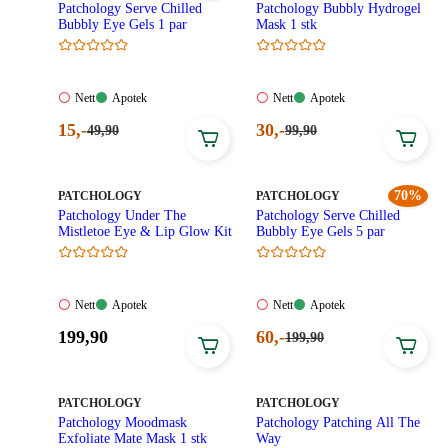
Patchology Serve Chilled
Patchology Bubbly Hydrogel
Bubbly Eye Gels 1 par
Mask 1 stk
Nett:
Apotek:
Nett:
Apotek:
Nett
Apotek
Nett
Apotek
Ikke
Tilgjengelig
Ikke
Tilgjengelig
Nåværende
Nåværende
15
,-
30
,-
Førpris:
Førpris:
49
,90
99
,90
tilgjengelig
tilgjengelig
49,90
99,90
pris:
pris:
kroner.
kroner.
15,00
30,00
kroner.
kroner.
MERKE
:
MERKE
:
70%
PATCHOLOGY
PATCHOLOGY
Patchology Under The
Patchology Serve Chilled
Mistletoe Eye & Lip Glow Kit
Bubbly Eye Gels 5 par
Nett:
Apotek:
Nett:
Apotek:
Nett
Apotek
Nett
Apotek
Ikke
Tilgjengelig
Ikke
Tilgjengelig
Pris:
Nåværende
199
,90
60
,-
Førpris:
199
,90
tilgjengelig
tilgjengelig
199,90
199,90
pris:
kroner.
kroner.
60,00
kroner.
MERKE
:
MERKE
:
PATCHOLOGY
PATCHOLOGY
Patchology Moodmask
Patchology Patching All The
Exfoliate Mate Mask 1 stk
Way