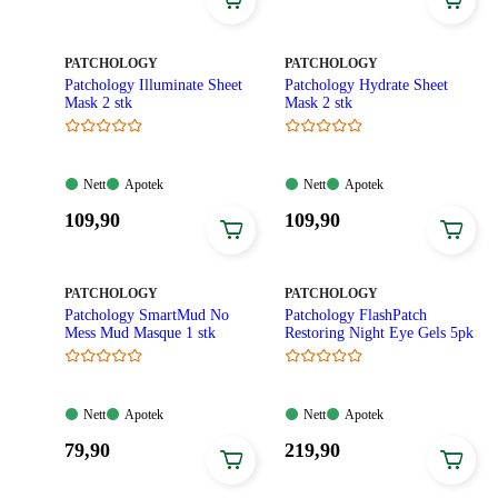
49,90
129,90
kroner.
kroner.
MERKE
:
MERKE
:
PATCHOLOGY
PATCHOLOGY
Patchology Illuminate Sheet
Patchology Hydrate Sheet
Mask 2 stk
Mask 2 stk
Nett:
Apotek:
Nett:
Apotek:
Nett
Apotek
Nett
Apotek
Tilgjengelig
Tilgjengelig
Tilgjengelig
Tilgjengelig
Pris:
Pris:
109
,90
109
,90
109,90
109,90
kroner.
kroner.
MERKE
:
MERKE
:
PATCHOLOGY
PATCHOLOGY
Patchology SmartMud No
Patchology FlashPatch
Mess Mud Masque 1 stk
Restoring Night Eye Gels 5pk
Nett:
Apotek:
Nett:
Apotek:
Nett
Apotek
Nett
Apotek
Tilgjengelig
Tilgjengelig
Tilgjengelig
Tilgjengelig
Pris:
Pris:
79
,90
219
,90
79,90
219,90
kroner.
kroner.