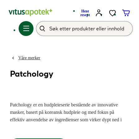
Hent
resept
Våre merker
Patchology
Patchology er en hudpleieserie bestående av innovative
masker, basert på koreansk hudpleie og med fokus på
effektiv anvendelse av ingredienser som virker dypt ned i
huden. Produktene er spesielt designet til å gi huden din en
boost i en travel hverdag og består av masker til både ansikt,