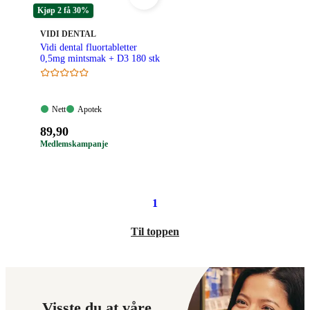
kroner.
kroner.
Kjøp 2 få 30%
MERKE
:
VIDI DENTAL
Vidi dental fluortabletter
0,5mg mintsmak + D3 180 stk
Nett:
Apotek:
Nett
Apotek
Tilgjengelig
Tilgjengelig
Pris:
89
,90
89,90
Medlemskampanje
kroner.
1
Til toppen
Visste du at våre