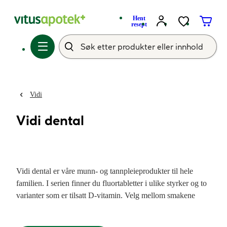
Hent
resept
Vidi
Vidi dental
Vidi dental er våre munn- og tannpleieprodukter til hele
familien. I serien finner du fluortabletter i ulike styrker og to
varianter som er tilsatt D-vitamin. Velg mellom smakene
jordbær, vannmelon, fersken, banan og mint. 180 tabletter i
boksen. Dette gir fulle bokser uten mye tomrom og luft, noe