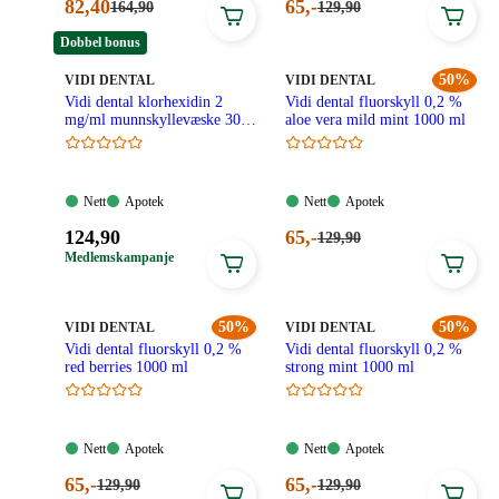
Nåværende
Nåværende
82
,40
65
,-
Førpris:
Førpris:
164
,90
129
,90
164,90
129,90
pris:
pris:
kroner.
kroner.
Dobbel bonus
82,40
65,00
kroner.
kroner.
MERKE
:
MERKE
:
50%
VIDI DENTAL
VIDI DENTAL
Vidi dental klorhexidin 2
Vidi dental fluorskyll 0,2 %
mg/ml munnskyllevæske 300
aloe vera mild mint 1000 ml
ml
Nett:
Apotek:
Nett:
Apotek:
Nett
Apotek
Nett
Apotek
Tilgjengelig
Tilgjengelig
Tilgjengelig
Tilgjengelig
Pris:
Nåværende
124
,90
65
,-
Førpris:
129
,90
129,90
124,90
pris:
Medlemskampanje
kroner.
kroner.
65,00
kroner.
MERKE
:
50%
MERKE
:
50%
VIDI DENTAL
VIDI DENTAL
Vidi dental fluorskyll 0,2 %
Vidi dental fluorskyll 0,2 %
red berries 1000 ml
strong mint 1000 ml
Nett:
Apotek:
Nett:
Apotek:
Nett
Apotek
Nett
Apotek
Tilgjengelig
Tilgjengelig
Tilgjengelig
Tilgjengelig
Nåværende
Nåværende
65
,-
65
,-
Førpris:
Førpris:
129
,90
129
,90