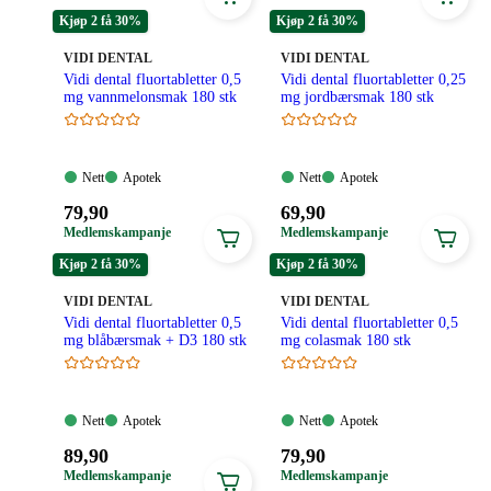
129,90
129,90
pris:
pris:
kroner.
kroner.
Kjøp 2 få 30%
Kjøp 2 få 30%
65,00
65,00
kroner.
kroner.
MERKE
:
MERKE
:
VIDI DENTAL
VIDI DENTAL
Vidi dental fluortabletter 0,5
Vidi dental fluortabletter 0,25
mg vannmelonsmak 180 stk
mg jordbærsmak 180 stk
Nett:
Apotek:
Nett:
Apotek:
Nett
Apotek
Nett
Apotek
Tilgjengelig
Tilgjengelig
Tilgjengelig
Tilgjengelig
Pris:
Pris:
79
,90
69
,90
79,90
69,90
Medlemskampanje
Medlemskampanje
kroner.
kroner.
Kjøp 2 få 30%
Kjøp 2 få 30%
MERKE
:
MERKE
:
VIDI DENTAL
VIDI DENTAL
Vidi dental fluortabletter 0,5
Vidi dental fluortabletter 0,5
mg blåbærsmak + D3 180 stk
mg colasmak 180 stk
Nett:
Apotek:
Nett:
Apotek:
Nett
Apotek
Nett
Apotek
Tilgjengelig
Tilgjengelig
Tilgjengelig
Tilgjengelig
Pris:
Pris:
89
,90
79
,90
89,90
79,90
Medlemskampanje
Medlemskampanje