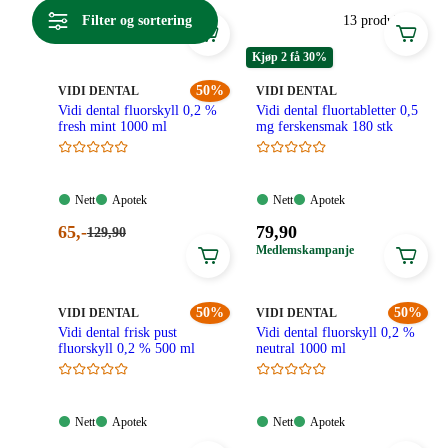
som er gunstig sett fra et bærekraft perspektiv. Alle
Filter og sortering
13 produkter
produktene er kvalitetssikret av farmasøyter, og gir deg som
forbruker trygge produkter til en gunstig pris.
Kjøp 2 få 30%
MERKE
:
50%
MERKE
:
VIDI DENTAL
VIDI DENTAL
Vidi dental fluorskyll 0,2 %
Vidi dental fluortabletter 0,5
fresh mint 1000 ml
mg ferskensmak 180 stk
Nett:
Apotek:
Nett:
Apotek:
Nett
Apotek
Nett
Apotek
Tilgjengelig
Tilgjengelig
Tilgjengelig
Tilgjengelig
Nåværende
Pris:
65
,-
79
,90
Førpris:
129
,90
129,90
pris:
79,90
Medlemskampanje
kroner.
65,00
kroner.
kroner.
MERKE
:
50%
MERKE
:
50%
VIDI DENTAL
VIDI DENTAL
Vidi dental frisk pust
Vidi dental fluorskyll 0,2 %
fluorskyll 0,2 % 500 ml
neutral 1000 ml
Nett:
Apotek:
Nett:
Apotek:
Nett
Apotek
Nett
Apotek
Tilgjengelig
Tilgjengelig
Tilgjengelig
Tilgjengelig