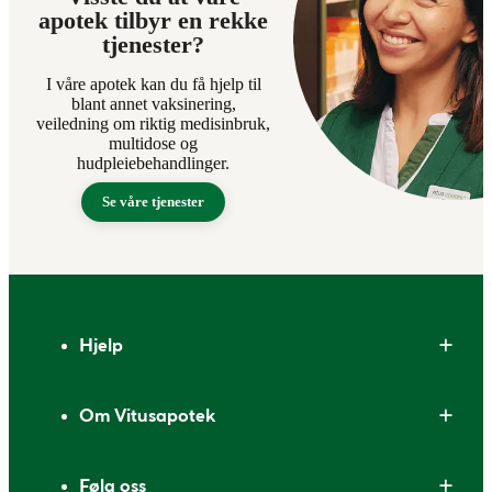
apotek tilbyr en rekke
tjenester?
I våre apotek kan du få hjelp til
blant annet vaksinering,
veiledning om riktig medisinbruk,
multidose og
hudpleiebehandlinger.
Se våre tjenester
Bunntekst
Hjelp
Om Vitusapotek
Følg oss