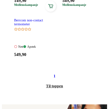
Pris:
Pris:
149
,90
549
,90
149,90
549,90
Medlemskampanje
Medlemskampanje
kroner.
kroner.
Berrcom non-contact
termometer
Nett:
Apotek:
Nett
Apotek
Ikke
Tilgjengelig
Pris:
549
,90
tilgjengelig
549,90
kroner.
1
Til toppen