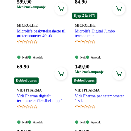
Pris:
Pris:
599
,90
84
,90
599,90
84,90
Medlemskampanje
kroner.
kroner.
Kjøp 2 få 30%
MERKE
:
MERKE
:
MICROLIFE
MICROLIFE
Microlife beskyttelseshette til
Microlife Digital Jumbo
øretermometer 40 stk
termometer
Nett:
Apotek:
Nett:
Apotek:
Nett
Apotek
Nett
Apotek
Tilgjengelig
Tilgjengelig
Tilgjengelig
Tilgjengelig
Pris:
Pris:
69
,90
149
,90
69,90
149,90
Medlemskampanje
kroner.
kroner.
Dobbel bonus
Dobbel bonus
MERKE
:
MERKE
:
VIDI PHARMA
VIDI PHARMA
Vidi Pharma digitalt
Vidi Pharma pannetemometer
termometer fleksibel tupp 1
1 stk
stk
Nett:
Apotek:
Nett:
Apotek:
Nett
Apotek
Nett
Apotek
Tilgjengelig
Tilgjengelig
Tilgjengelig
Tilgjengelig