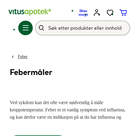
Hent
resept
Feber
Febermåler
Ved sykdom kan det ofte være nødvendig å måle
kroppstemperatur. Feber er et vanlig symptom ved influensa,
og kan derfor være en indikasjon på at du har influensa og
ikke en forkjølelse.
Les mer om feber
. Dersom
kroppstemperaturen stiger og du mistenker feber, kan det