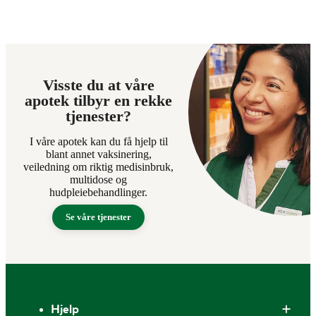
Visste du at våre
apotek tilbyr en rekke
tjenester?
I våre apotek kan du få hjelp til
blant annet vaksinering,
veiledning om riktig medisinbruk,
multidose og
hudpleiebehandlinger.
Se våre tjenester
Bunntekst
Hjelp