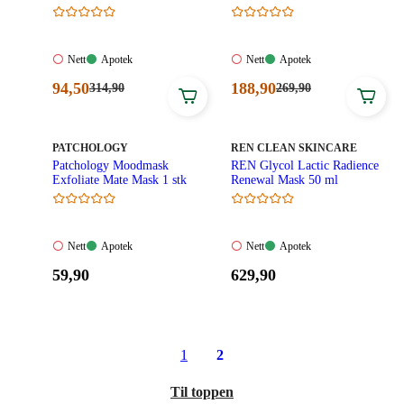
Nett:
Apotek:
Nett:
Apotek:
Nett
Apotek
Nett
Apotek
Ikke
Tilgjengelig
Ikke
Tilgjengelig
Nåværende
Nåværende
94
,50
188
,90
Førpris:
Førpris:
314
,90
269
,90
tilgjengelig
tilgjengelig
314,90
269,90
pris:
pris:
kroner.
kroner.
94,50
188,90
kroner.
kroner.
MERKE
:
MERKE
:
PATCHOLOGY
REN CLEAN SKINCARE
Patchology Moodmask
REN Glycol Lactic Radience
Exfoliate Mate Mask 1 stk
Renewal Mask 50 ml
Nett:
Apotek:
Nett:
Apotek:
Nett
Apotek
Nett
Apotek
Ikke
Tilgjengelig
Ikke
Tilgjengelig
Pris:
Pris:
59
,90
629
,90
tilgjengelig
tilgjengelig
59,90
629,90
kroner.
kroner.
1
2
Til toppen