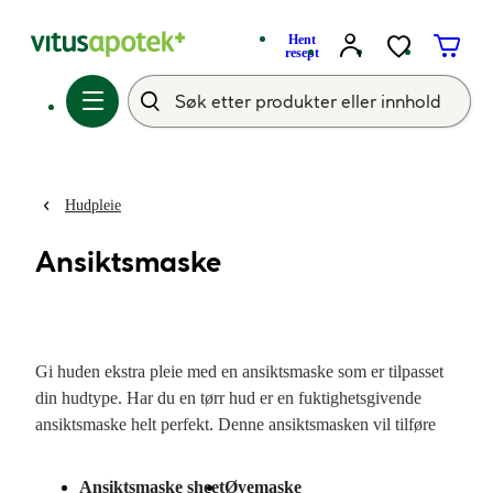
Hent
resept
Hudpleie
Ansiktsmaske
Gi huden ekstra pleie med en ansiktsmaske som er tilpasset
din hudtype. Har du en tørr hud er en fuktighetsgivende
ansiktsmaske helt perfekt. Denne ansiktsmasken vil tilføre
masse fukt, og gi en myk og glødende hud. Har du derimot
en fetere hudtype som kan oppleve urenheter, kan en
Ansiktsmaske sheet
Øyemaske