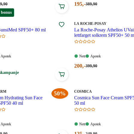
ende
Nåværende
195
,-
rpris:
Førpris:
9
,90
389
,90
9,90
389,90
pris:
 bonus
oner.
kroner.
195,00
.
kroner.
MERKE
:
LA ROCHE-POSAY
SunsiMed SPF50+ 80 ml
La Roche-Posay Athelios UVai
lettfarget solkrem SPF50+ 50 m
Apotek:
Nett:
Apotek:
Apotek
Nett
Apotek
gelig
Tilgjengelig
Tilgjengelig
Tilgjengelig
Nåværende
200
,-
Førpris:
399
,90
399,90
pris:
skampanje
kroner.
.
200,00
kroner.
MERKE
:
ERM
COSMICA
50%
rm Hydrating Sun Face
Cosmica Sun Face Cream SPF
SPF50 40 ml
50 ml
Apotek:
Nett:
Apotek:
Apotek
Nett
Apotek
gelig
Tilgjengelig
Tilgjengelig
Tilgjengelig
ende
Nåværende
125
,-
rpris:
Førpris:
9
,90
249
,90