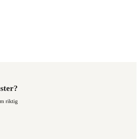
ester?
m riktig