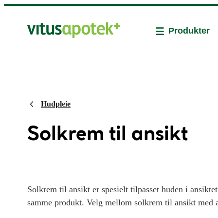
Produkter
Hudpleie
Solkrem til ansikt
Solkrem til ansikt er spesielt tilpasset huden i ansikt
samme produkt. Velg mellom solkrem til ansikt med ant
til ansikt for en fet hud med akne og kviser eller ul