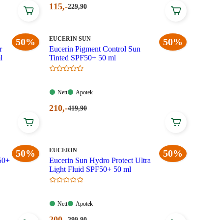
Nåværende
115
,-
Førpris:
229
,90
229,90
pris:
kroner.
115,00
kroner.
MERKE
:
EUCERIN SUN
50%
50%
r
Eucerin Pigment Control Sun
l
Tinted SPF50+ 50 ml
Nett:
Apotek:
Nett
Apotek
Tilgjengelig
Tilgjengelig
Nåværende
210
,-
Førpris:
419
,90
419,90
pris:
kroner.
210,00
kroner.
MERKE
:
EUCERIN
50%
50%
50+
Eucerin Sun Hydro Protect Ultra
Light Fluid SPF50+ 50 ml
Nett:
Apotek:
Nett
Apotek
Tilgjengelig
Tilgjengelig
Nåværende
200
,-
Førpris:
399
,90