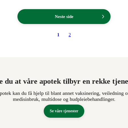
.
Neste side
1
2
e du at våre apotek tilbyr en rekke tjen
apotek kan du få hjelp til blant annet vaksinering, veiledning o
medisinbruk, multidose og hudpleiebehandlinger.
Se våre tjenester