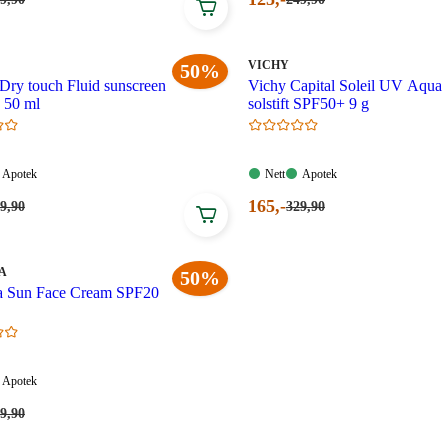
9,90
249,90
pris:
oner.
kroner.
125,00
.
kroner.
MERKE
:
VICHY
50%
Dry touch Fluid sunscreen
Vichy Capital Soleil UV Aqua
 50 ml
solstift SPF50+ 9 g
Apotek:
Nett:
Apotek:
Apotek
Nett
Apotek
gelig
Tilgjengelig
Tilgjengelig
Tilgjengelig
ende
Nåværende
165
,-
rpris:
Førpris:
9
,90
329
,90
9,90
329,90
pris:
oner.
kroner.
165,00
.
kroner.
A
50%
a Sun Face Cream SPF20
Apotek:
Apotek
gelig
Tilgjengelig
ende
rpris:
9
,90
9,90
oner.