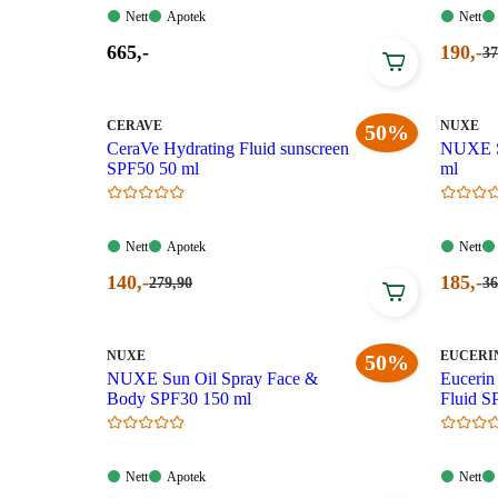
Nett:
Apotek:
Nett:
Nett
Apotek
Nett
Tilgjengelig
Tilgjengelig
Tilgjen
Pris:
Nåvær
665
,-
190
,-
Fø
37
37
665,00
pris:
kr
kroner.
190,00
kroner
MERKE
:
MERKE
:
CERAVE
NUXE
50%
CeraVe Hydrating Fluid sunscreen
NUXE S
SPF50 50 ml
ml
Nett:
Apotek:
Nett:
Nett
Apotek
Nett
Tilgjengelig
Tilgjengelig
Tilgjen
Nåværende
Nåvær
140
,-
185
,-
Førpris:
Fø
279
,90
36
279,90
36
pris:
pris:
kroner.
kr
140,00
185,00
kroner.
kroner
MERKE
:
MERKE
:
NUXE
EUCERI
50%
NUXE Sun Oil Spray Face &
Eucerin
Body SPF30 150 ml
Fluid S
Nett:
Apotek:
Nett:
Nett
Apotek
Nett
Tilgjengelig
Tilgjengelig
Tilgjen