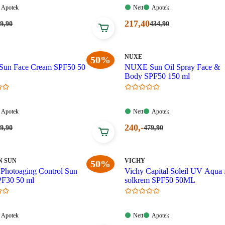
Apotek:
Nett:
Apotek:
Apotek
Nett
Apotek
gelig
Tilgjengelig
Tilgjengelig
Tilgjengelig
ende
Nåværende
217
,40
rpris:
Førpris:
9
,90
434
,90
9,90
434,90
pris:
oner.
kroner.
217,40
.
kroner.
MERKE
:
NUXE
50%
un Face Cream SPF50 50
NUXE Sun Oil Spray Face &
Body SPF50 150 ml
Apotek:
Nett:
Apotek:
Apotek
Nett
Apotek
gelig
Tilgjengelig
Tilgjengelig
Tilgjengelig
ende
Nåværende
240
,-
rpris:
Førpris:
9
,90
479
,90
9,90
479,90
pris:
oner.
kroner.
240,00
.
kroner.
MERKE
:
N SUN
VICHY
50%
 Photoaging Control Sun
Vichy Capital Soleil UV Aqua 
PF30​ 50 ml
solkrem SPF50 50ML
Apotek:
Nett:
Apotek:
Apotek
Nett
Apotek
gelig
Tilgjengelig
Tilgjengelig
Tilgjengelig