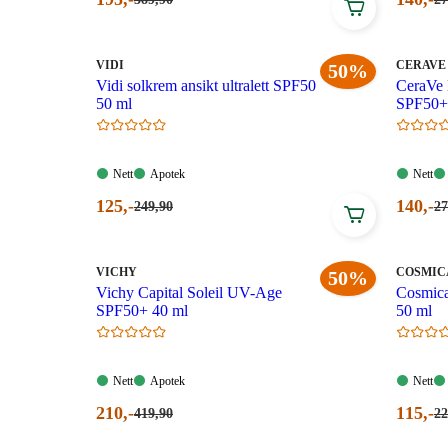
389,90
27
pris:
pris:
kroner.
kr
195,00
140,00
kroner.
kroner
MERKE
:
MERKE
:
VIDI
CERAVE
50%
Vidi solkrem ansikt ultralett SPF50
CeraVe 
50 ml
SPF50+
Nett:
Apotek:
Nett:
Nett
Apotek
Nett
Tilgjengelig
Tilgjengelig
Tilgjen
Nåværende
Nåvær
125
,-
140
,-
Førpris:
Fø
249
,90
27
249,90
27
pris:
pris:
kroner.
kr
125,00
140,00
kroner.
kroner
MERKE
:
MERKE
:
VICHY
COSMIC
50%
Vichy Capital Soleil UV-Age
Cosmic
SPF50+ 40 ml
50 ml
Nett:
Apotek:
Nett:
Nett
Apotek
Nett
Tilgjengelig
Tilgjengelig
Tilgjen
Nåværende
Nåvær
210
,-
115
,-
Førpris:
Fø
419
,90
22
419,90
22
pris:
pris:
kroner.
kr