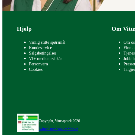
Bunntekst
Hjelp
Om Vitu
Vanlig stilte spørsmål
Om os
Kundeservice
Finn a
Salgsbetingelser
Tjenes
VI+ medlemsvilkår
Jobb h
Personvern
Press
Cookies
Tilgje
Copyright, Vitusapotek 2026.
Administrer cookies
Merker