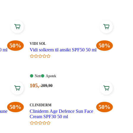
MERKE
:
VIDI SOL
50%
50%
0 ml
Vidi solkrem til ansikt SPF50 50 ml
Nett:
Apotek:
Nett
Apotek
Tilgjengelig
Tilgjengelig
Nåværende
105
,-
Førpris:
209
,90
209,90
pris:
kroner.
105,00
kroner.
MERKE
:
CLINIDERM
50%
50%
mune
Cliniderm Age Defence Sun Face
Cream SPF30 50 ml