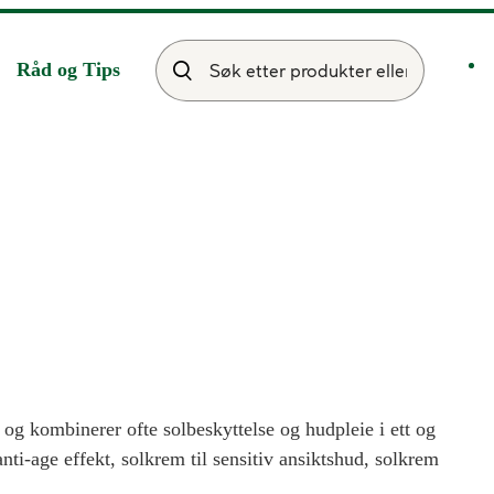
Råd og Tips
et og kombinerer ofte solbeskyttelse og hudpleie i ett og
i-age effekt, solkrem til sensitiv ansiktshud, solkrem
ike solkremer til ansiktet som kan forebygge og dempe