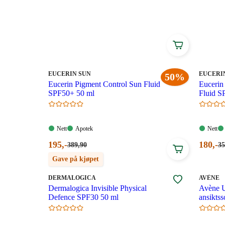
pigmentflekker. Du finner et bredt utvalg av solkrem 
Dermalogica, Cosmica, La Roche-Posay, Vichy, A-D
med riktig solpleie – les mer her
.
MERKE
:
MERKE
:
EUCERIN SUN
EUCERI
50%
Eucerin Pigment Control Sun Fluid
Eucerin
SPF50+​ 50 ml
Fluid S
Nett:
Apotek:
Nett:
Nett
Apotek
Nett
Tilgjengelig
Tilgjengelig
Tilgjen
Nåværende
Nåvær
195
,-
180
,-
Førpris:
Fø
389
,90
35
389,90
35
pris:
pris:
Gave på kjøpet
kroner.
kr
195,00
180,00
kroner.
kroner
MERKE
:
MERKE
:
DERMALOGICA
AVÈNE
Dermalogica Invisible Physical
Avène U
Defence SPF30 50 ml
ansikts