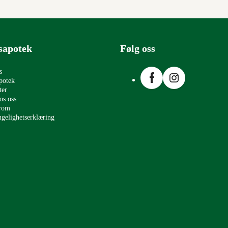
sapotek
Følg oss
Facebook
Instagram
s
potek
ter
os oss
erom
ngelighetserklæring