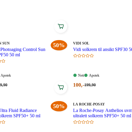
til ansikt hos Vitusapotek, fra kjente merkevarer som
erma, Avène, REN og Cliniderm.
Ta vare på huden
MERKE
:
N SUN
VIDI SOL
50%
 Photoaging Control Sun
Vidi solkrem til ansikt SPF30 5
PF50​ 50 ml
Apotek:
Nett:
Apotek:
Apotek
Nett
Apotek
gelig
Tilgjengelig
Tilgjengelig
Tilgjengelig
ende
Nåværende
100
,-
rpris:
Førpris:
9
,90
199
,90
9,90
199,90
pris:
oner.
kroner.
100,00
.
kroner.
MERKE
:
LA ROCHE-POSAY
50%
ltra Fluid Radiance
La Roche-Posay Anthelios uv
solkrem SPF50+ 50 ml
ultralett solkrem SPF50+ 50 ml