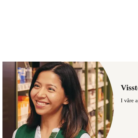
210,00
115,00
kroner.
kroner
Visst
I våre 