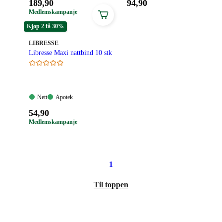
Pris:
Pris:
189
,90
94
,90
189,90
94,90
Medlemskampanje
kroner.
kroner.
Kjøp 2 få 30%
MERKE
:
LIBRESSE
Libresse Maxi nattbind 10 stk
Nett:
Apotek:
Nett
Apotek
Tilgjengelig
Tilgjengelig
Pris:
54
,90
54,90
Medlemskampanje
kroner.
1
Til toppen