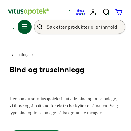
Hent
resept
Intimpleie
Bind og truseinnlegg
Her kan du se Vitusapotek sitt utvalg bind og truseinnlegg,
vi tilbyr også nattbind for ekstra beskyttelse på natten. Velg
type bind og truseinnlegg på bakgrunn av mengde
menstruasjon og hva du er mest komfortabel å bruke i løpet
av en dag. Vi tilbyr også tynne truseinnlegg for kvinner som