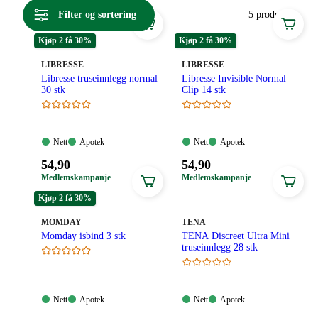
opplever dråpelekkasjer eller lett inkontinens. Uansett behov,
Filter og sortering
5 produkter
har vi produktene som opprettholder tryggheten gjennom
hele dagen og natten.
Kjøp 2 få 30%
Kjøp 2 få 30%
MERKE
:
MERKE
:
LIBRESSE
LIBRESSE
Libresse truseinnlegg normal
Libresse Invisible Normal
30 stk
Clip 14 stk
Nett:
Apotek:
Nett:
Apotek:
Nett
Apotek
Nett
Apotek
Tilgjengelig
Tilgjengelig
Tilgjengelig
Tilgjengelig
Pris:
Pris:
54
,90
54
,90
54,90
54,90
Medlemskampanje
Medlemskampanje
kroner.
kroner.
Kjøp 2 få 30%
MERKE
:
MERKE
:
MOMDAY
TENA
Momday isbind 3 stk
TENA Discreet Ultra Mini
truseinnlegg 28 stk
Nett:
Apotek:
Nett:
Apotek:
Nett
Apotek
Nett
Apotek
Tilgjengelig
Tilgjengelig
Tilgjengelig
Tilgjengelig