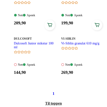
Laktulose
Nett:
Apotek:
Nett:
Apotek:
Nett
Apotek
Nett
Apotek
Tilgjengelig
Tilgjengelig
Tilgjengelig
Tilgjengelig
Pris:
Pris:
209
,90
199
,90
209,90
199,90
kroner.
kroner.
MERKE
:
MERKE
:
DULCOSOFT
VI-SIBLIN
Dulcosoft Junior mikstur 100
Vi-Siblin granulat 610 mg/g
ml
Nett:
Apotek:
Nett:
Apotek:
Nett
Apotek
Nett
Apotek
Ikke
Tilgjengelig
Ikke
Tilgjengelig
Pris:
Pris:
144
,90
269
,90
tilgjengelig
tilgjengelig
144,90
269,90
kroner.
kroner.
1
Til toppen