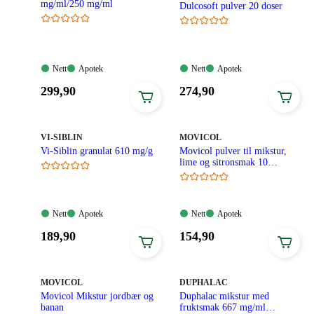
mg/ml/250 mg/ml
Dulcosoft pulver 20 doser
Nett:
Apotek:
Nett:
Apotek:
Nett
Apotek
Nett
Apotek
Tilgjengelig
Tilgjengelig
Tilgjengelig
Tilgjengelig
Pris:
Pris:
299
,90
274
,90
299,90
274,90
kroner.
kroner.
MERKE
:
MERKE
:
VI-SIBLIN
MOVICOL
Vi-Siblin granulat 610 mg/g
Movicol pulver til mikstur,
lime og sitronsmak 10
doseposer
Nett:
Apotek:
Nett:
Apotek:
Nett
Apotek
Nett
Apotek
Tilgjengelig
Tilgjengelig
Tilgjengelig
Tilgjengelig
Pris:
Pris:
189
,90
154
,90
189,90
154,90
kroner.
kroner.
MERKE
:
MERKE
:
MOVICOL
DUPHALAC
Movicol Mikstur jordbær og
Duphalac mikstur med
banan
fruktsmak 667 mg/ml