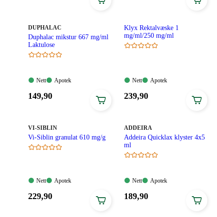
299,90
199,90
kroner.
kroner.
MERKE
:
DUPHALAC
Klyx Rektalvæske 1
mg/ml/250 mg/ml
Duphalac mikstur 667 mg/ml
Laktulose
Nett:
Apotek:
Nett:
Apotek:
Nett
Apotek
Nett
Apotek
Tilgjengelig
Tilgjengelig
Tilgjengelig
Tilgjengelig
Pris:
Pris:
149
,90
239
,90
149,90
239,90
kroner.
kroner.
MERKE
:
MERKE
:
VI-SIBLIN
ADDEIRA
Vi-Siblin granulat 610 mg/g
Addeira Quicklax klyster 4x5
ml
Nett:
Apotek:
Nett:
Apotek:
Nett
Apotek
Nett
Apotek
Tilgjengelig
Tilgjengelig
Tilgjengelig
Tilgjengelig
Pris:
Pris:
229
,90
189
,90
229,90
189,90
kroner.
kroner.