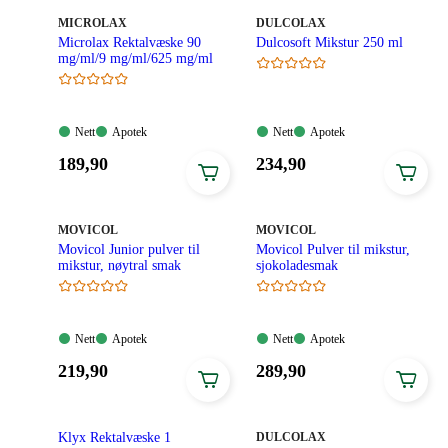
MERKE
:
MERKE
:
MICROLAX
DULCOLAX
Microlax Rektalvæske 90
Dulcosoft Mikstur 250 ml
mg/ml/9 mg/ml/625 mg/ml
Nett:
Apotek:
Nett:
Apotek:
Nett
Apotek
Nett
Apotek
Tilgjengelig
Tilgjengelig
Tilgjengelig
Tilgjengelig
Pris:
Pris:
189
,90
234
,90
189,90
234,90
kroner.
kroner.
MERKE
:
MERKE
:
MOVICOL
MOVICOL
Movicol Junior pulver til
Movicol Pulver til mikstur,
mikstur, nøytral smak
sjokoladesmak
Nett:
Apotek:
Nett:
Apotek:
Nett
Apotek
Nett
Apotek
Tilgjengelig
Tilgjengelig
Tilgjengelig
Tilgjengelig
Pris:
Pris:
219
,90
289
,90
219,90
289,90
kroner.
kroner.
MERKE
:
Klyx Rektalvæske 1
DULCOLAX