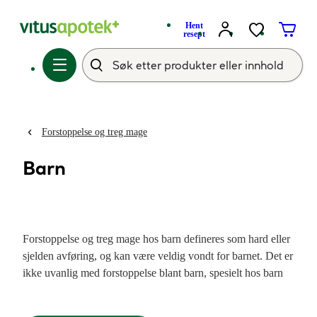
Hent
resept
Forstoppelse og treg mage
Barn
Forstoppelse og treg mage hos barn defineres som hard eller
sjelden avføring, og kan være veldig vondt for barnet. Det er
ikke uvanlig med forstoppelse blant barn, spesielt hos barn
mellom 2 og 4 år. Det finnes mange
gode tips og råd når
barn har forstoppelse
og vi tilbyr flere produkter til