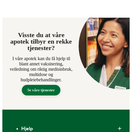
Visste du at våre
apotek tilbyr en rekke
tjenester?
I våre apotek kan du få hjelp til
blant annet vaksinering,
veiledning om riktig medisinbruk,
multidose og
hudpleiebehandlinger.
Se våre tjenester
Bunntekst
Hjelp