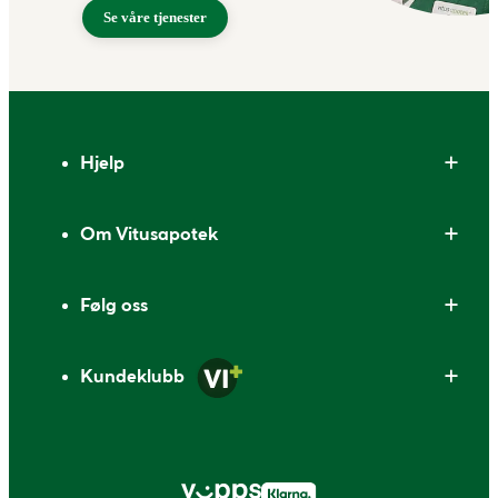
Se våre tjenester
Bunntekst
Hjelp
Om Vitusapotek
Følg oss
Kundeklubb