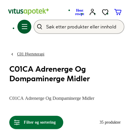
Hent
resept
C01 Hjerteterapi
C01CA Adrenerge Og
Dompaminerge Midler
C01CA Adrenerge Og Dompaminerge Midler
Filter og sortering
35 produkter