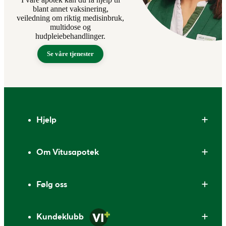
blant annet vaksinering,
veiledning om riktig medisinbruk,
multidose og
hudpleiebehandlinger.
Se våre tjenester
Bunntekst
Hjelp
Om Vitusapotek
Følg oss
Kundeklubb