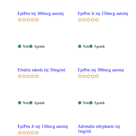
EpiPen inj 300mcg autoinj
EpiPen Jr inj 150mcg autoinj
Nett:
Apotek:
Nett:
Apotek:
Nett
Apotek
Nett
Apotek
Tilgjengelig
Tilgjengelig
Tilgjengelig
Tilgjengelig
Efedrin takeda inj 50mg/ml
EpiPen inj 300mcg autoinj
Nett:
Apotek:
Nett:
Apotek:
Nett
Apotek
Nett
Apotek
Tilgjengelig
Tilgjengelig
Tilgjengelig
Tilgjengelig
EpiPen Jr inj 150mcg autoinj
Adrenalin ethypharm inj
1mg/ml