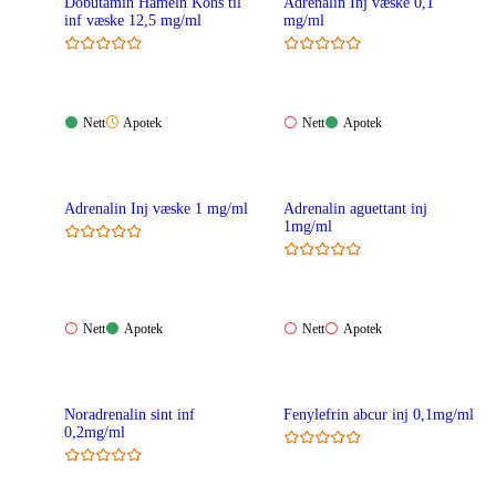
Dobutamin Hameln Kons til
Adrenalin Inj væske 0,1
inf væske 12,5 mg/ml
mg/ml
Nett:
Apotek:
Nett:
Apotek:
Nett
Apotek
Nett
Apotek
Tilgjengelig
Ikke
Ikke
Tilgjengelig
tilgjengelig
tilgjengelig
Adrenalin Inj væske 1 mg/ml
Adrenalin aguettant inj
1mg/ml
Nett:
Apotek:
Nett:
Apotek:
Nett
Apotek
Nett
Apotek
Ikke
Tilgjengelig
Ikke
Ikke
tilgjengelig
tilgjengelig
tilgjengelig
Noradrenalin sint inf
Fenylefrin abcur inj 0,1mg/ml
0,2mg/ml