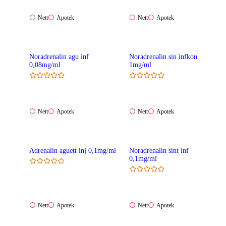
Nett:
Apotek:
Nett:
Apotek:
Nett
Apotek
Nett
Apotek
Ikke
Ikke
Ikke
Ikke
tilgjengelig
tilgjengelig
tilgjengelig
tilgjengelig
Noradrenalin agu inf
Noradrenalin sin infkon
0,08mg/ml
1mg/ml
Nett:
Apotek:
Nett:
Apotek:
Nett
Apotek
Nett
Apotek
Ikke
Ikke
Ikke
Ikke
tilgjengelig
tilgjengelig
tilgjengelig
tilgjengelig
Adrenalin aguett inj 0,1mg/ml
Noradrenalin sint inf
0,1mg/ml
Nett:
Apotek:
Nett:
Apotek:
Nett
Apotek
Nett
Apotek
Ikke
Ikke
Ikke
Ikke
tilgjengelig
tilgjengelig
tilgjengelig
tilgjengelig