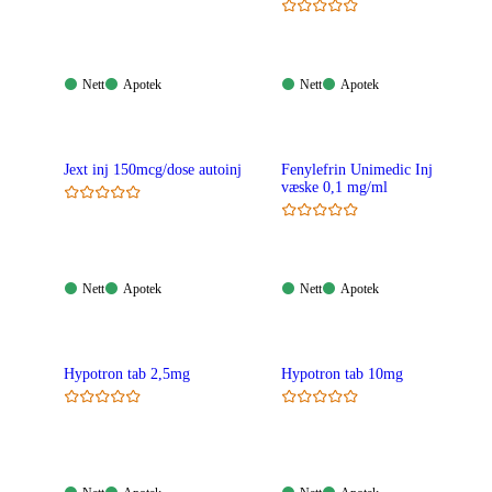
Nett:
Apotek:
Nett:
Apotek:
Nett
Apotek
Nett
Apotek
Tilgjengelig
Tilgjengelig
Tilgjengelig
Tilgjengelig
Jext inj 150mcg/dose autoinj
Fenylefrin Unimedic Inj
væske 0,1 mg/ml
Nett:
Apotek:
Nett:
Apotek:
Nett
Apotek
Nett
Apotek
Tilgjengelig
Tilgjengelig
Tilgjengelig
Tilgjengelig
Hypotron tab 2,5mg
Hypotron tab 10mg