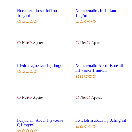
Noradrenalin sin infkon
Noradrenalin abc infkon
1mg/ml
1mg/ml
Nett:
Apotek:
Nett:
Apotek:
Nett
Apotek
Nett
Apotek
Ikke
Ikke
Ikke
Ikke
tilgjengelig
tilgjengelig
tilgjengelig
tilgjengelig
Efedrin aguettant inj 3mg/ml
Noradrenalin Abcur Kons til
inf væske 1 mg/ml
Nett:
Apotek:
Nett:
Apotek:
Nett
Apotek
Nett
Apotek
Ikke
Ikke
Ikke
Ikke
tilgjengelig
tilgjengelig
tilgjengelig
tilgjengelig
Fenylefrin Abcur Inj væske
Fenylefrin abcur inj 0,1mg/ml
0,1 mg/ml