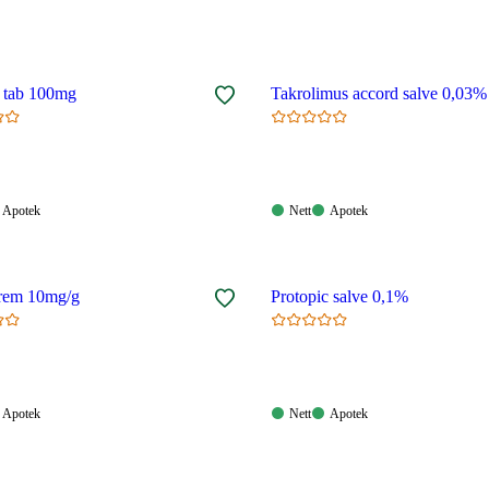
 tab 100mg
Takrolimus accord salve 0,03%
Apotek:
Nett:
Apotek:
Apotek
Nett
Apotek
gelig
Tilgjengelig
Tilgjengelig
Tilgjengelig
krem 10mg/g
Protopic salve 0,1%
Apotek:
Nett:
Apotek:
Apotek
Nett
Apotek
gelig
Tilgjengelig
Tilgjengelig
Tilgjengelig