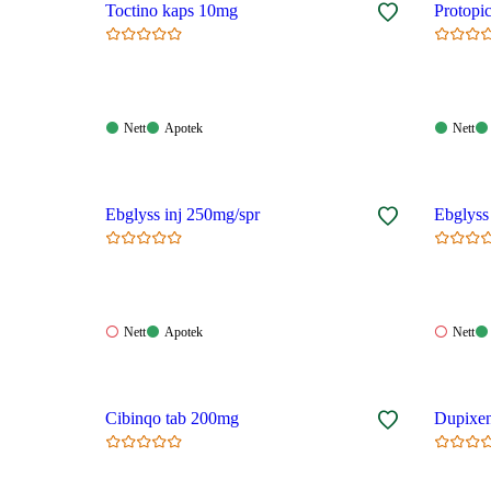
Toctino kaps 10mg
Protopi
Nett:
Apotek:
Nett:
Nett
Apotek
Nett
Tilgjengelig
Tilgjengelig
Tilgjen
Ebglyss inj 250mg/spr
Ebglyss
Nett:
Apotek:
Nett:
Nett
Apotek
Nett
Ikke
Tilgjengelig
Ikke
tilgjengelig
tilgjeng
Cibinqo tab 200mg
Dupixen