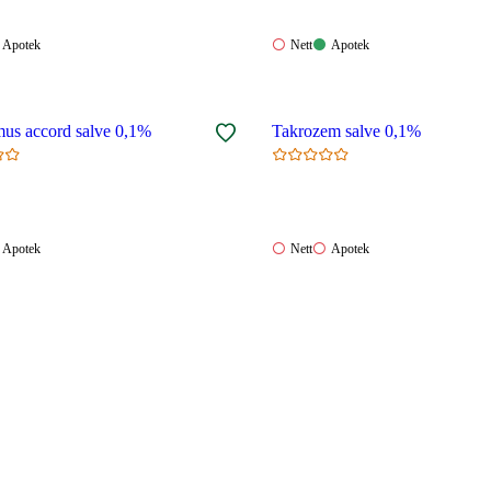
Apotek:
Nett:
Apotek:
Apotek
Nett
Apotek
Tilgjengelig
Ikke
Tilgjengelig
elig
tilgjengelig
mus accord salve 0,1%
Takrozem salve 0,1%
Apotek:
Nett:
Apotek:
Apotek
Nett
Apotek
Ikke
Ikke
Ikke
elig
tilgjengelig
tilgjengelig
tilgjengelig