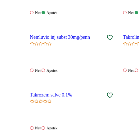
Nett:
Apotek:
Nett:
Nett
Apotek
Nett
Ikke
Tilgjengelig
Ikke
tilgjengelig
tilgjeng
Nemluvio inj subst 30mg/penn
Takroli
Nett:
Apotek:
Nett:
Nett
Apotek
Nett
Ikke
Ikke
Ikke
tilgjengelig
tilgjengelig
tilgjeng
Takrozem salve 0,1%
Nett:
Apotek:
Nett
Apotek
Ikke
Ikke