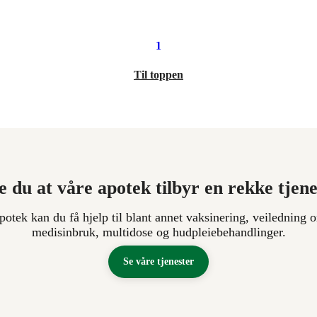
1
Til toppen
e du at våre apotek tilbyr en rekke tjen
apotek kan du få hjelp til blant annet vaksinering, veiledning o
medisinbruk, multidose og hudpleiebehandlinger.
Se våre tjenester