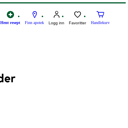
Hent resept
Finn apotek
Logg inn
Favoritter
Handlekurv
der