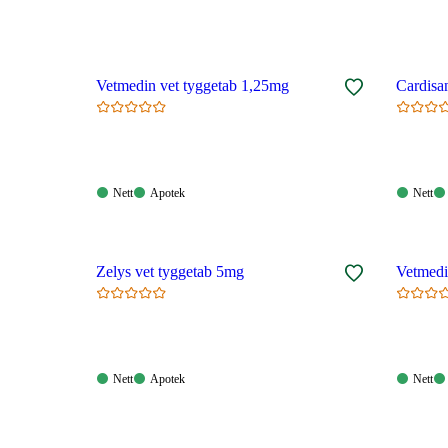
Vetmedin vet tyggetab 1,25mg
Nett:
Apotek:
Nett:
Nett
Apotek
Nett
Tilgjengelig
Tilgjengelig
Tilgjen
Zelys vet tyggetab 5mg
Vetmedi
Nett:
Apotek:
Nett:
Nett
Apotek
Nett
Tilgjengelig
Tilgjengelig
Tilgjen