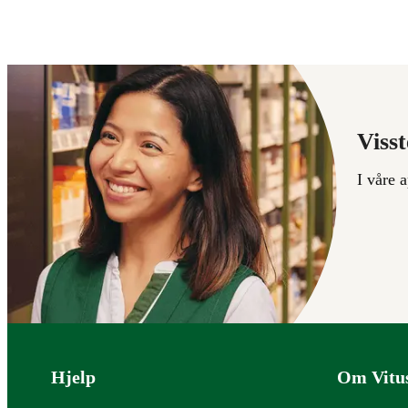
Visst
I våre 
Bunntekst
Hjelp
Om Vitu