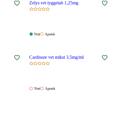
Zelys vet tyggetab 1,25mg
Nett:
Apotek:
Nett
Apotek
Tilgjengelig
Ikke
tilgjengelig
Cardisure vet mikst 3,5mg/ml
Nett:
Apotek:
Nett
Apotek
Ikke
Ikke
tilgjengelig
tilgjengelig