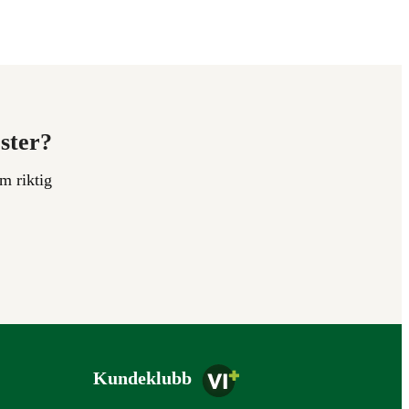
ester?
m riktig
Kundeklubb