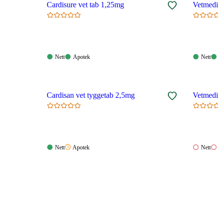
Cardisure vet tab 1,25mg
Vetmedi
Nett:
Apotek:
Nett:
Nett
Apotek
Nett
Tilgjengelig
Tilgjengelig
Tilgjen
Cardisan vet tyggetab 2,5mg
Vetmedi
Nett:
Apotek:
Nett:
Nett
Apotek
Nett
Tilgjengelig
Ikke
Ikke
tilgjengelig
tilgjeng