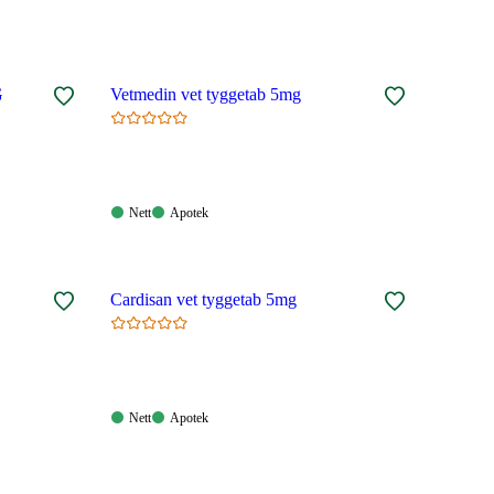
MG
Vetmedin vet tyggetab 5mg
Nett:
Apotek:
Nett
Apotek
Tilgjengelig
Tilgjengelig
Cardisan vet tyggetab 5mg
Nett:
Apotek:
Nett
Apotek
Tilgjengelig
Tilgjengelig