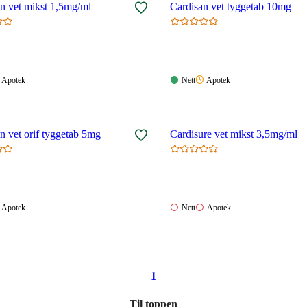
n vet mikst 1,5mg/ml
Cardisan vet tyggetab 10mg
Apotek:
Nett:
Apotek:
Apotek
Nett
Apotek
gelig
Tilgjengelig
Tilgjengelig
Ikke
tilgjengelig
n vet orif tyggetab 5mg
Cardisure vet mikst 3,5mg/ml
Apotek:
Nett:
Apotek:
Apotek
Nett
Apotek
Ikke
Ikke
Ikke
elig
tilgjengelig
tilgjengelig
tilgjengelig
1
Til toppen