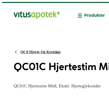
Produkter
QC0 Hjerte Og Kretsløp
QC01C Hjertestim Mid
QC01C Hjertestim Midl, Ekskl. Hjerteglykosider