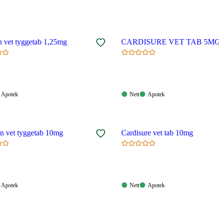
Cardisan vet tyggetab 1,25mg
CARDISURE VET TAB 5
Apotek:
Nett:
Apotek:
Apotek
Nett
Apotek
gelig
Tilgjengelig
Tilgjengelig
Tilgjengelig
n vet tyggetab 10mg
Cardisure vet tab 10mg
Apotek:
Nett:
Apotek:
Apotek
Nett
Apotek
gelig
Tilgjengelig
Tilgjengelig
Tilgjengelig