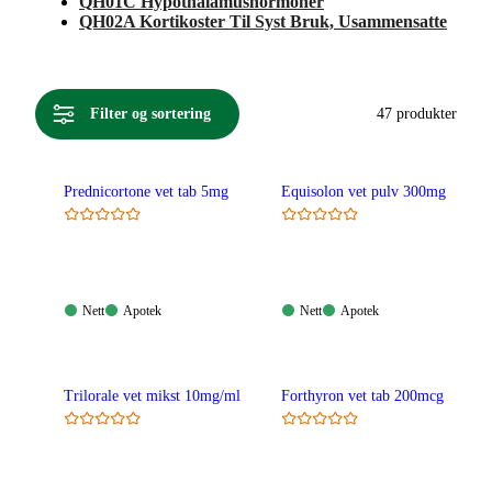
QH01C Hypothalamushormoner
QH02A Kortikoster Til Syst Bruk, Usammensatte
Filter og sortering
47 produkter
Prednicortone vet tab 5mg
Equisolon vet pulv 300mg
Nett:
Apotek:
Nett:
Apotek:
Nett
Apotek
Nett
Apotek
Tilgjengelig
Tilgjengelig
Tilgjengelig
Tilgjengelig
Trilorale vet mikst 10mg/ml
Forthyron vet tab 200mcg