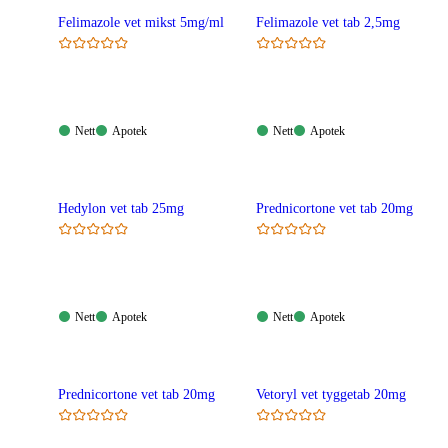
Felimazole vet mikst 5mg/ml
Felimazole vet tab 2,5mg
Nett:
Apotek:
Nett:
Apotek:
Nett
Apotek
Nett
Apotek
Tilgjengelig
Tilgjengelig
Tilgjengelig
Tilgjengelig
Hedylon vet tab 25mg
Prednicortone vet tab 20mg
Nett:
Apotek:
Nett:
Apotek:
Nett
Apotek
Nett
Apotek
Tilgjengelig
Tilgjengelig
Tilgjengelig
Tilgjengelig
Prednicortone vet tab 20mg
Vetoryl vet tyggetab 20mg