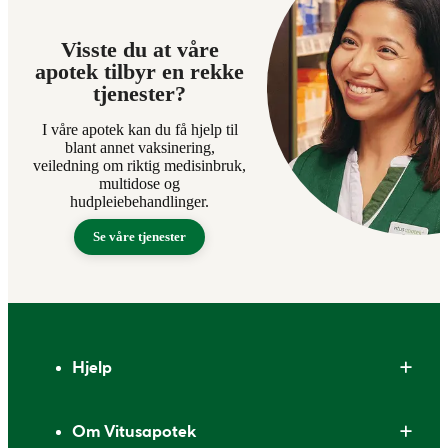
Visste du at våre
apotek tilbyr en rekke
tjenester?
I våre apotek kan du få hjelp til
blant annet vaksinering,
veiledning om riktig medisinbruk,
multidose og
hudpleiebehandlinger.
Se våre tjenester
Bunntekst
Hjelp
Om Vitusapotek