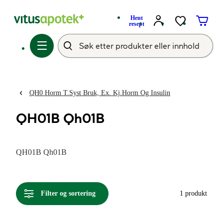
Hent
resept
QH0 Horm T.Syst Bruk, Ex. Kj.Horm Og Insulin
QH01B Qh01B
QH01B Qh01B
Filter og sortering
1 produkt