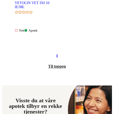
VETOCIN VET INJ 10
IE/ML
Nett:
Apotek:
Nett
Apotek
Ikke
Tilgjengelig
tilgjengelig
1
Til toppen
Visste du at våre
apotek tilbyr en rekke
tjenester?