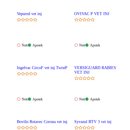
tilgjengelig
tilgjengelig
Vepured vet inj
OVIVAC P VET INJ
Nett:
Apotek:
Nett:
Apotek:
Nett
Apotek
Nett
Apotek
Ikke
Tilgjengelig
Ikke
Tilgjengelig
tilgjengelig
tilgjengelig
Ingelvac CircoF vet inj TwistP
VERSIGUARD RABIES
VET INJ
Nett:
Apotek:
Nett:
Apotek:
Nett
Apotek
Nett
Apotek
Ikke
Tilgjengelig
Ikke
Tilgjengelig
tilgjengelig
tilgjengelig
Bovilis Rotavec Corona vet inj
Syvazul BTV 3 vet inj