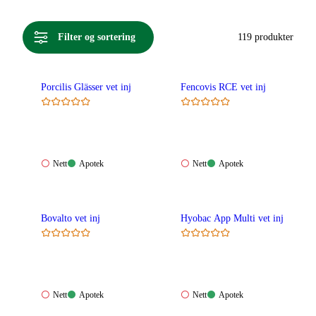
Filter og sortering
119 produkter
Porcilis Glässer vet inj
Fencovis RCE vet inj
Nett:
Apotek:
Nett:
Apotek:
Nett
Apotek
Nett
Apotek
Ikke
Tilgjengelig
Ikke
Tilgjengelig
tilgjengelig
tilgjengelig
Bovalto vet inj
Hyobac App Multi vet inj
Nett:
Apotek:
Nett:
Apotek:
Nett
Apotek
Nett
Apotek
Ikke
Tilgjengelig
Ikke
Tilgjengelig