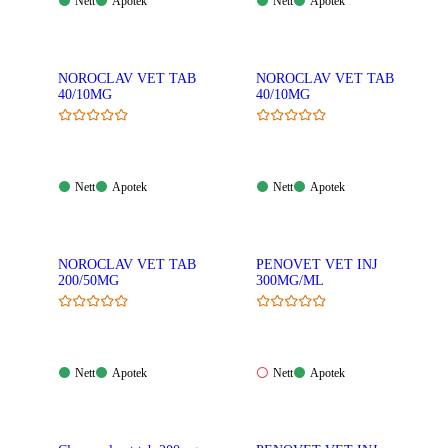
Nett:
Apotek:
Nett:
Apotek:
Nett
Apotek
Nett
Apotek
Tilgjengelig
Tilgjengelig
Tilgjengelig
Tilgjengelig
NOROCLAV VET TAB
NOROCLAV VET TAB
40/10MG
40/10MG
Nett:
Apotek:
Nett:
Apotek:
Nett
Apotek
Nett
Apotek
Tilgjengelig
Tilgjengelig
Tilgjengelig
Tilgjengelig
NOROCLAV VET TAB
PENOVET VET INJ
200/50MG
300MG/ML
Nett:
Apotek:
Nett:
Apotek:
Nett
Apotek
Nett
Apotek
Tilgjengelig
Tilgjengelig
Ikke
Tilgjengelig
tilgjengelig