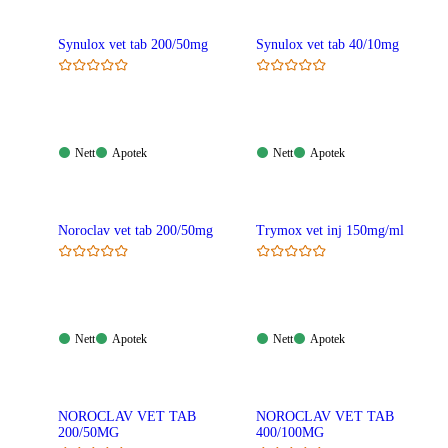
Synulox vet tab 200/50mg
Synulox vet tab 40/10mg
Nett:
Apotek:
Nett:
Apotek:
Nett
Apotek
Nett
Apotek
Tilgjengelig
Tilgjengelig
Tilgjengelig
Tilgjengelig
Noroclav vet tab 200/50mg
Trymox vet inj 150mg/ml
Nett:
Apotek:
Nett:
Apotek:
Nett
Apotek
Nett
Apotek
Tilgjengelig
Tilgjengelig
Tilgjengelig
Tilgjengelig
NOROCLAV VET TAB
NOROCLAV VET TAB
200/50MG
400/100MG