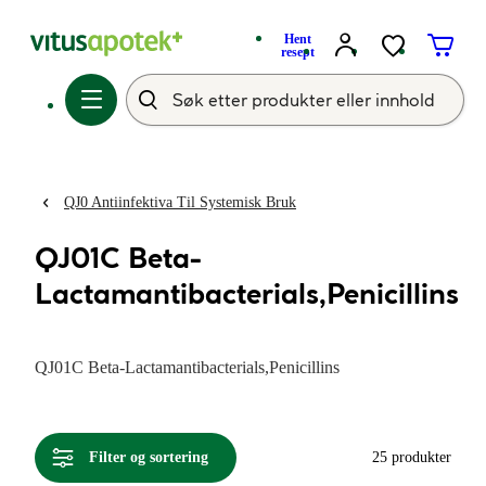
Hent
resept
QJ0 Antiinfektiva Til Systemisk Bruk
QJ01C Beta-
Lactamantibacterials,Penicillins
QJ01C Beta-Lactamantibacterials,Penicillins
Filter og sortering
25 produkter