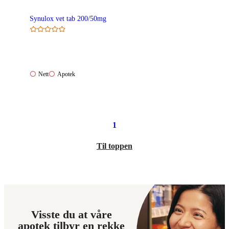
Synulox vet tab 200/50mg
Nett:
Apotek:
Nett
Apotek
Ikke
Ikke
tilgjengelig
tilgjengelig
1
Til toppen
Visste du at våre
apotek tilbyr en rekke