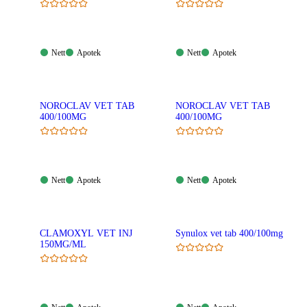
Nett:
Apotek:
Nett:
Apotek:
Nett
Apotek
Nett
Apotek
Tilgjengelig
Tilgjengelig
Tilgjengelig
Tilgjengelig
NOROCLAV VET TAB
NOROCLAV VET TAB
400/100MG
400/100MG
Nett:
Apotek:
Nett:
Apotek:
Nett
Apotek
Nett
Apotek
Tilgjengelig
Tilgjengelig
Tilgjengelig
Tilgjengelig
CLAMOXYL VET INJ
Synulox vet tab 400/100mg
150MG/ML