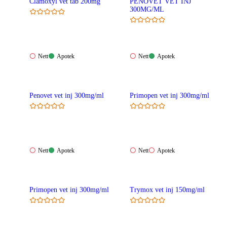
Clamoxyl vet tab 200mg
PENOVET VET INJ
300MG/ML
Nett:
Apotek:
Nett:
Apotek:
Nett
Apotek
Nett
Apotek
Ikke
Tilgjengelig
Ikke
Tilgjengelig
tilgjengelig
tilgjengelig
Penovet vet inj 300mg/ml
Primopen vet inj 300mg/ml
Nett:
Apotek:
Nett:
Apotek:
Nett
Apotek
Nett
Apotek
Ikke
Tilgjengelig
Ikke
Ikke
tilgjengelig
tilgjengelig
tilgjengelig
Primopen vet inj 300mg/ml
Trymox vet inj 150mg/ml