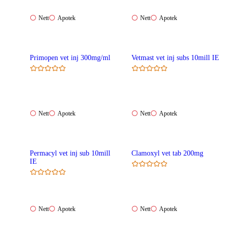
Nett:
Apotek:
Nett:
Apotek:
Nett
Apotek
Nett
Apotek
Ikke
Ikke
Ikke
Ikke
tilgjengelig
tilgjengelig
tilgjengelig
tilgjengelig
Primopen vet inj 300mg/ml
Vetmast vet inj subs 10mill IE
Nett:
Apotek:
Nett:
Apotek:
Nett
Apotek
Nett
Apotek
Ikke
Ikke
Ikke
Ikke
tilgjengelig
tilgjengelig
tilgjengelig
tilgjengelig
Permacyl vet inj sub 10mill
Clamoxyl vet tab 200mg
IE
Nett:
Apotek:
Nett:
Apotek:
Nett
Apotek
Nett
Apotek
Ikke
Ikke
Ikke
Ikke
tilgjengelig
tilgjengelig
tilgjengelig
tilgjengelig