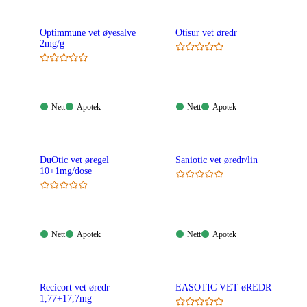
Optimmune vet øyesalve
Otisur vet øredr
2mg/g
Nett:
Apotek:
Nett:
Apotek:
Nett
Apotek
Nett
Apotek
Tilgjengelig
Tilgjengelig
Tilgjengelig
Tilgjengelig
DuOtic vet øregel
Saniotic vet øredr/lin
10+1mg/dose
Nett:
Apotek:
Nett:
Apotek:
Nett
Apotek
Nett
Apotek
Tilgjengelig
Tilgjengelig
Tilgjengelig
Tilgjengelig
Recicort vet øredr
EASOTIC VET øREDR
1,77+17,7mg