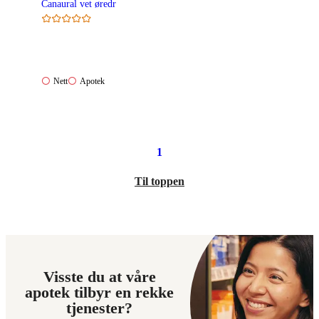
Canaural vet øredr
Nett:
Apotek:
Nett
Apotek
Ikke
Ikke
tilgjengelig
tilgjengelig
1
Til toppen
Visste du at våre
apotek tilbyr en rekke
tjenester?