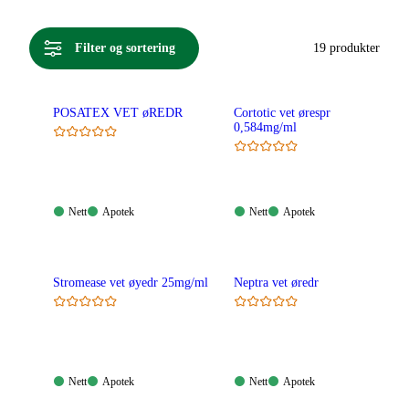
Filter og sortering
19 produkter
POSATEX VET øREDR
Cortotic vet ørespr
0,584mg/ml
Nett:
Apotek:
Nett:
Apotek:
Nett
Apotek
Nett
Apotek
Tilgjengelig
Tilgjengelig
Tilgjengelig
Tilgjengelig
Stromease vet øyedr 25mg/ml
Neptra vet øredr
Nett:
Apotek:
Nett:
Apotek:
Nett
Apotek
Nett
Apotek
Tilgjengelig
Tilgjengelig
Tilgjengelig
Tilgjengelig