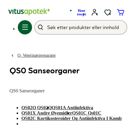
Hent
resept
Q. Veterinærpreparater
QS0 Sanseorganer
QS0 Sanseorganer
QS02Q QS02Q
QS01A Antiinfektiva
QS01X Andre Øyemidler
QS01C Qs01C
QS02C Kortikosteroider Og Antiinfektiva I Komb