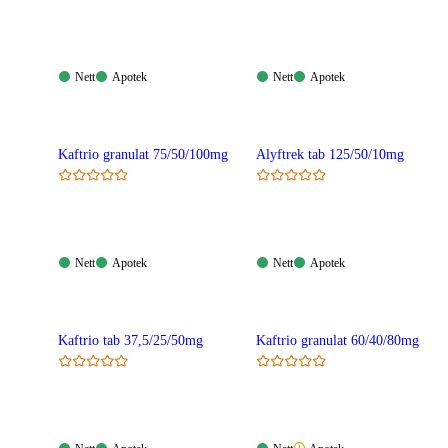
Nett:
Apotek:
Nett:
Apotek:
Nett
Apotek
Nett
Apotek
Tilgjengelig
Tilgjengelig
Tilgjengelig
Tilgjengelig
Kaftrio granulat 75/50/100mg
Alyftrek tab 125/50/10mg
Nett:
Apotek:
Nett:
Apotek:
Nett
Apotek
Nett
Apotek
Tilgjengelig
Tilgjengelig
Tilgjengelig
Tilgjengelig
Kaftrio tab 37,5/25/50mg
Kaftrio granulat 60/40/80mg