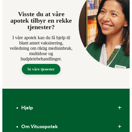
Visste du at våre
apotek tilbyr en rekke
tjenester?
I våre apotek kan du få hjelp til
blant annet vaksinering,
veiledning om riktig medisinbruk,
multidose og
hudpleiebehandlinger.
Se våre tjenester
Bunntekst
Hjelp
Om Vitusapotek