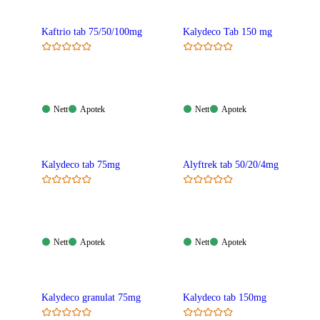
Kaftrio tab 75/50/100mg
Kalydeco Tab 150 mg
Nett:
Apotek:
Nett:
Apotek:
Nett
Apotek
Nett
Apotek
Tilgjengelig
Tilgjengelig
Tilgjengelig
Tilgjengelig
Kalydeco tab 75mg
Alyftrek tab 50/20/4mg
Nett:
Apotek:
Nett:
Apotek:
Nett
Apotek
Nett
Apotek
Tilgjengelig
Tilgjengelig
Tilgjengelig
Tilgjengelig
Kalydeco granulat 75mg
Kalydeco tab 150mg