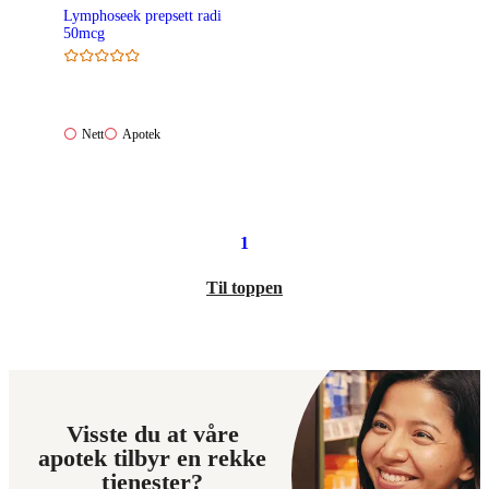
Lymphoseek prepsett radi
50mcg
Nett:
Apotek:
Nett
Apotek
Ikke
Ikke
tilgjengelig
tilgjengelig
1
Til toppen
Visste du at våre
apotek tilbyr en rekke
tjenester?