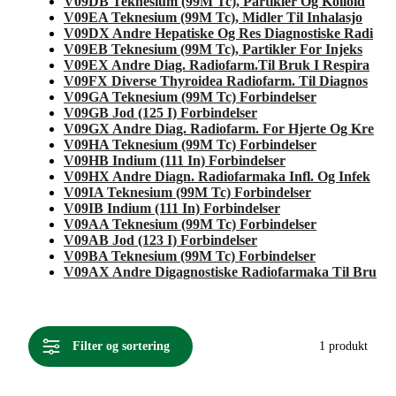
V09DB Teknesium (99M Tc), Partikler Og Kolloid
V09EA Teknesium (99M Tc), Midler Til Inhalasjo
V09DX Andre Hepatiske Og Res Diagnostiske Radi
V09EB Teknesium (99M Tc), Partikler For Injeks
V09EX Andre Diag. Radiofarm.Til Bruk I Respira
V09FX Diverse Thyroidea Radiofarm. Til Diagnos
V09GA Teknesium (99M Tc) Forbindelser
V09GB Jod (125 I) Forbindelser
V09GX Andre Diag. Radiofarm. For Hjerte Og Kre
V09HA Teknesium (99M Tc) Forbindelser
V09HB Indium (111 In) Forbindelser
V09HX Andre Diagn. Radiofarmaka Infl. Og Infek
V09IA Teknesium (99M Tc) Forbindelser
V09IB Indium (111 In) Forbindelser
V09AA Teknesium (99M Tc) Forbindelser
V09AB Jod (123 I) Forbindelser
V09BA Teknesium (99M Tc) Forbindelser
V09AX Andre Digagnostiske Radiofarmaka Til Bru
Filter og sortering
1 produkt