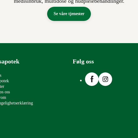
medisinbruk, multidose og hudpleiebehandlinger.
Se våre tjenester
sapotek
Følg oss
Facebook
Instagram
s
potek
ter
os oss
erom
ngelighetserklæring