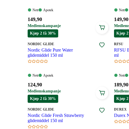
Nett:
Apotek:
Nett:
Nett
Apotek
Nett
Tilgjengelig
Tilgjengelig
Tilgjen
Pris:
Pris:
149
,90
149
,90
149,90
149,90
Medlemskampanje
Medlem
kroner.
kroner
Kjøp 2 få 30%
Kjøp 2
MERKE
:
MERKE
:
NORDIC GLIDE
RFSU
Nordic Glide Pure Water
RFSU Bi
glidemiddel 150 ml
ml
Nett:
Apotek:
Nett:
Nett
Apotek
Nett
Tilgjengelig
Tilgjengelig
Tilgjen
Pris:
Pris:
124
,90
189
,90
124,90
189,90
Medlemskampanje
Medlem
kroner.
kroner
Kjøp 2 få 30%
Kjøp 2
MERKE
:
MERKE
:
NORDIC GLIDE
DUREX
Nordic Glide Fresh Strawberry
Durex N
glidemiddel 150 ml