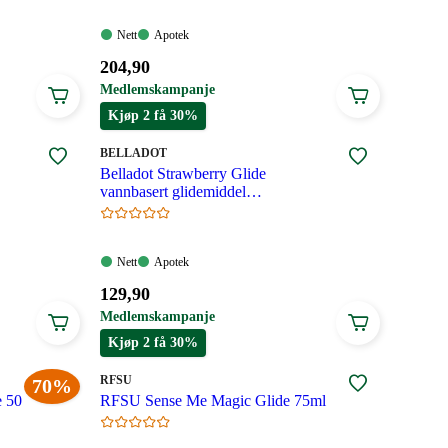
Nett:
Apotek:
Nett
Apotek
Tilgjengelig
Tilgjengelig
Pris:
204
,90
204,90
Medlemskampanje
kroner.
Kjøp 2 få 30%
MERKE
:
BELLADOT
Belladot Strawberry Glide
vannbasert glidemiddel
jordbærsmak 80 ml
Nett:
Apotek:
Nett
Apotek
Tilgjengelig
Tilgjengelig
Pris:
129
,90
129,90
Medlemskampanje
kroner.
Kjøp 2 få 30%
MERKE
:
RFSU
70%
e 50
RFSU Sense Me Magic Glide 75ml