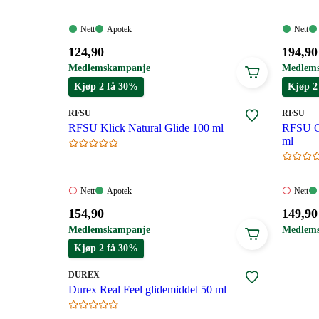
Nett:
Apotek:
Nett:
Nett
Apotek
Nett
Tilgjengelig
Tilgjengelig
Tilgjen
Pris:
Pris:
124
,90
194
,90
124,90
194,90
Medlemskampanje
Medlem
kroner.
kroner
Kjøp 2 få 30%
Kjøp 2
MERKE
:
MERKE
:
RFSU
RFSU
RFSU Klick Natural Glide 100 ml
RFSU Ca
ml
Nett:
Apotek:
Nett:
Nett
Apotek
Nett
Ikke
Tilgjengelig
Ikke
Pris:
Pris:
154
,90
149
,90
tilgjengelig
tilgjeng
154,90
149,90
Medlemskampanje
Medlem
kroner.
kroner
Kjøp 2 få 30%
MERKE
:
DUREX
Durex Real Feel glidemiddel 50 ml