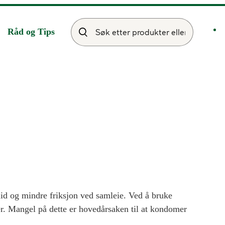
Råd og Tips
lid og mindre friksjon ved samleie. Ved å bruke
er. Mangel på dette er hovedårsaken til at kondomer
 sexhjelpemidler. Det finnes ulike typer glidemiddel,