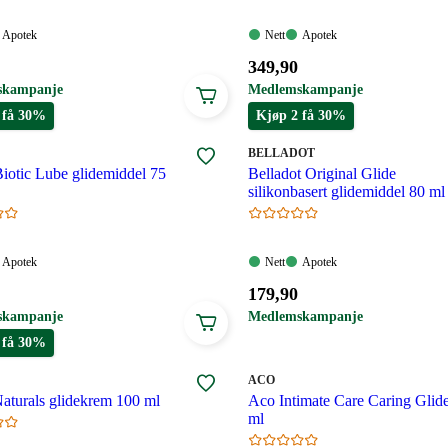
Apotek:
Nett:
Apotek:
Apotek
Nett
Apotek
gelig
Tilgjengelig
Tilgjengelig
Tilgjengelig
Pris:
349
,90
349,90
skampanje
Medlemskampanje
.
kroner.
 få 30%
Kjøp 2 få 30%
MERKE
:
BELLADOT
otic Lube glidemiddel 75
Belladot Original Glide
silikonbasert glidemiddel 80 ml
Apotek:
Nett:
Apotek:
Apotek
Nett
Apotek
gelig
Tilgjengelig
Tilgjengelig
Tilgjengelig
Pris:
179
,90
179,90
skampanje
Medlemskampanje
.
kroner.
 få 30%
MERKE
:
ACO
aturals glidekrem 100 ml
Aco Intimate Care Caring Glid
ml