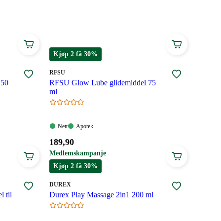
Kjøp 2 få 30%
MERKE
:
RFSU
 50
RFSU Glow Lube glidemiddel 75
ml
Nett:
Apotek:
Nett
Apotek
Tilgjengelig
Tilgjengelig
Pris:
189
,90
189,90
Medlemskampanje
kroner.
Kjøp 2 få 30%
MERKE
:
DUREX
 til
Durex Play Massage 2in1 200 ml