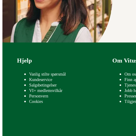
Bunntekst
Hjelp
Om Vitu
Vanlig stilte spørsmål
Om os
Kundeservice
Finn a
Salgsbetingelser
Tjenes
VI+ medlemsvilkår
Jobb h
Personvern
Press
Cookies
Tilgje