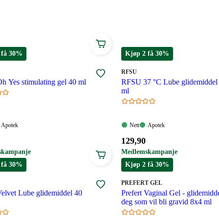
 kan også brukes som massasjeolje.
Les mer om valg av
sjeolje som er spesielt utviklet for sensuelle stunder.
 få 30%
Kjøp 2 få 30%
MERKE
:
RFSU
 Yes stimulating gel 40 ml
RFSU 37 °C Lube glidemiddel
ml
Apotek:
Nett:
Apotek:
Apotek
Nett
Apotek
gelig
Tilgjengelig
Tilgjengelig
Tilgjengelig
Pris:
129
,90
129,90
skampanje
Medlemskampanje
.
kroner.
 få 30%
Kjøp 2 få 30%
MERKE
:
PREFERT GEL
lvet Lube glidemiddel 40
Prefert Vaginal Gel - glidemiddel
deg som vil bli gravid 8x4 ml