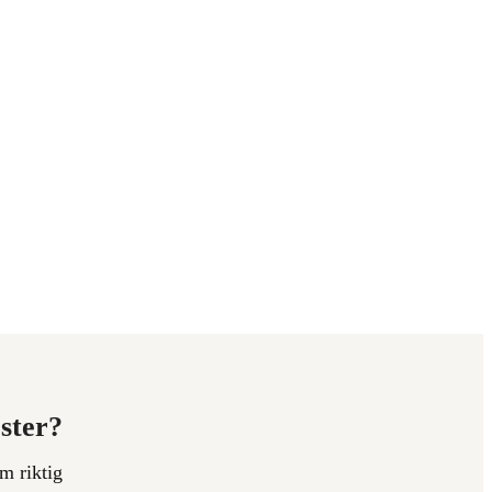
ester?
m riktig