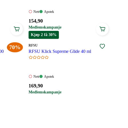
Nett:
Apotek:
Nett
Apotek
Ikke
Tilgjengelig
Pris:
154
,90
tilgjengelig
154,90
Medlemskampanje
kroner.
Kjøp 2 få 30%
MERKE
:
RFSU
70%
00
RFSU Klick Supreme Glide 40 ml
Nett:
Apotek:
Nett
Apotek
Ikke
Tilgjengelig
Pris:
169
,90
tilgjengelig
169,90
Medlemskampanje
kroner.