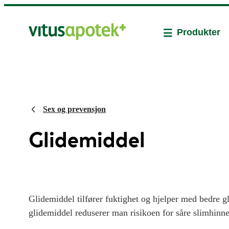
Produkter
Sex og prevensjon
Glidemiddel
Glidemiddel tilfører fuktighet og hjelper med bedre g
glidemiddel reduserer man risikoen for såre slimhinn
sprekker. Glidemidlene kan også benyttes ved bruk av