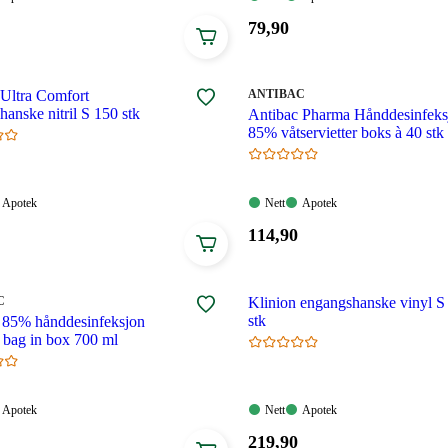
gelig
Tilgjengelig
Tilgjengelig
Tilgjengelig
Pris:
79
,90
79,90
.
kroner.
MERKE
:
 Ultra Comfort
ANTIBAC
anske nitril S 150 stk
Antibac Pharma Hånddesinfeks
85% våtservietter boks à 40 stk
Apotek:
Nett:
Apotek:
Apotek
Nett
Apotek
gelig
Tilgjengelig
Tilgjengelig
Tilgjengelig
Pris:
114
,90
114,90
.
kroner.
C
Klinion engangshanske vinyl S
stk
 85% hånddesinfeksjon
e bag in box 700 ml
Apotek:
Nett:
Apotek:
Apotek
Nett
Apotek
gelig
Tilgjengelig
Tilgjengelig
Tilgjengelig
Pris:
219
,90