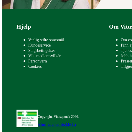
Bunntekst
Hjelp
Om Vitu
Vanlig stilte spørsmål
Om os
Kundeservice
Finn a
Salgsbetingelser
Tjenes
VI+ medlemsvilkår
Jobb h
Personvern
Press
Cookies
Tilgje
Copyright, Vitusapotek 2026.
Administrer cookies
Merker