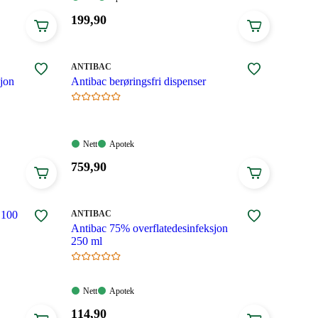
Tilgjengelig
Tilgjengelig
Pris:
199
,90
199,90
kroner.
MERKE
:
ANTIBAC
jon
Antibac berøringsfri dispenser
Nett:
Apotek:
Nett
Apotek
Tilgjengelig
Tilgjengelig
Pris:
759
,90
759,90
kroner.
MERKE
:
 100
ANTIBAC
Antibac 75% overflatedesinfeksjon
250 ml
Nett:
Apotek:
Nett
Apotek
Tilgjengelig
Tilgjengelig
Pris:
114
,90