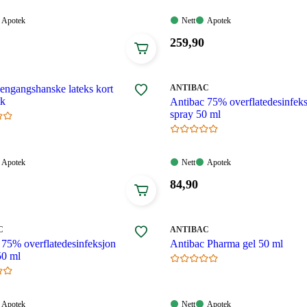
Apotek:
Nett:
Apotek:
Apotek
Nett
Apotek
gelig
Tilgjengelig
Tilgjengelig
Tilgjengelig
Pris:
259
,90
259,90
.
kroner.
MERKE
:
 engangshanske lateks kort
ANTIBAC
tk
Antibac 75% overflatedesinfek
spray 50 ml
Apotek:
Nett:
Apotek:
Apotek
Nett
Apotek
gelig
Tilgjengelig
Tilgjengelig
Tilgjengelig
Pris:
84
,90
84,90
.
kroner.
MERKE
:
C
ANTIBAC
 75% overflatedesinfeksjon
Antibac Pharma gel 50 ml
50 ml
Apotek:
Nett:
Apotek:
Apotek
Nett
Apotek