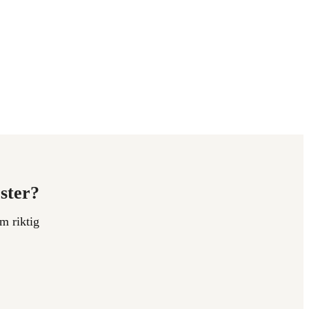
ester?
m riktig