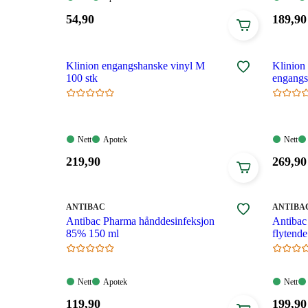
Tilgjengelig
Tilgjengelig
Tilgjen
Pris:
Pris:
54
,90
189
,90
54,90
189,90
kroner.
kroner
Klinion engangshanske vinyl M
Klinion
100 stk
engangsh
Nett:
Apotek:
Nett:
Nett
Apotek
Nett
Tilgjengelig
Tilgjengelig
Tilgjen
Pris:
Pris:
219
,90
269
,90
219,90
269,90
kroner.
kroner
MERKE
:
MERKE
:
ANTIBAC
ANTIBA
Antibac Pharma hånddesinfeksjon
Antibac
85% 150 ml
flytend
Nett:
Apotek:
Nett:
Nett
Apotek
Nett
Tilgjengelig
Tilgjengelig
Tilgjen
Pris:
Pris:
119
,90
199
,90