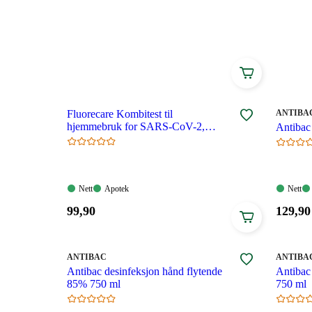
omfattende kvalitetkontroll. Alt smittevernutstyr hos
bruker den største sikkerhet og trygghet ved bruk. Fo
smittevernutstyr, er det viktig at utstyret brukes på ri
bruk av hånddesinfeksjonsmidler kan du lese om 
MERKE
:
Fluorecare Kombitest til
ANTIBA
hjemmebruk for SARS-CoV-2,
Antibac 
influensa A/B og RS-virus
Nett:
Apotek:
Nett:
Nett
Apotek
Nett
Tilgjengelig
Tilgjengelig
Tilgjen
Pris:
Pris:
99
,90
129
,90
99,90
129,90
kroner.
kroner
MERKE
:
MERKE
:
ANTIBAC
ANTIBA
Antibac desinfeksjon hånd flytende
Antibac
85% 750 ml
750 ml