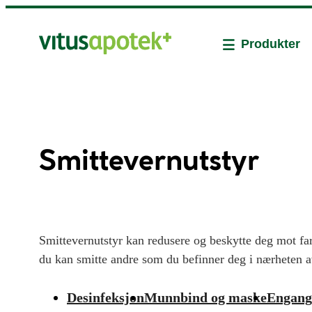
Produkter
Smittevernutstyr
Smittevernutstyr kan redusere og beskytte deg mot far
du kan smitte andre som du befinner deg i nærheten av
smittevernsutstyr, bestående av ulike varianter av mu
engangshansker. Vitusapotek fører kun smittevernutst
Desinfeksjon
Munnbind og maske
Engang