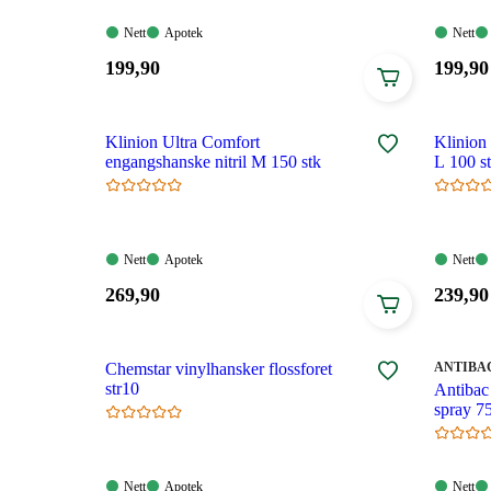
Nett:
Apotek:
Nett:
Nett
Apotek
Nett
Tilgjengelig
Tilgjengelig
Tilgjen
Pris:
Pris:
199
,90
199
,90
199,90
199,90
kroner.
kroner
Klinion Ultra Comfort
Klinion
engangshanske nitril M 150 stk
L 100 s
Nett:
Apotek:
Nett:
Nett
Apotek
Nett
Tilgjengelig
Tilgjengelig
Tilgjen
Pris:
Pris:
269
,90
239
,90
269,90
239,90
kroner.
kroner
MERKE
:
Chemstar vinylhansker flossforet
ANTIBA
str10
Antibac
spray 7
Nett:
Apotek:
Nett:
Nett
Apotek
Nett