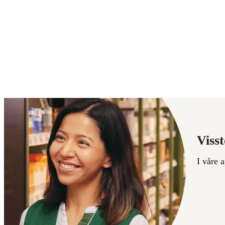
kroner.
kroner
Visst
I våre 