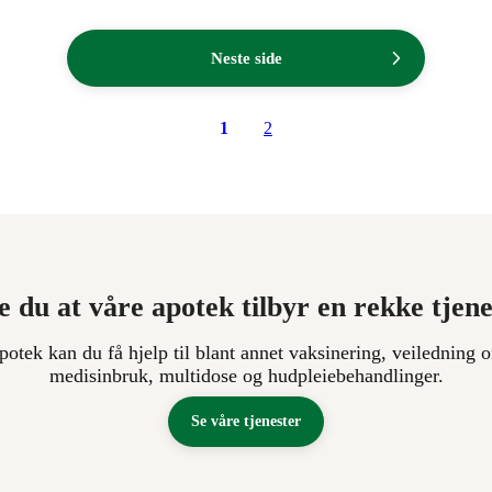
.
Neste side
1
2
e du at våre apotek tilbyr en rekke tjen
apotek kan du få hjelp til blant annet vaksinering, veiledning o
medisinbruk, multidose og hudpleiebehandlinger.
Se våre tjenester