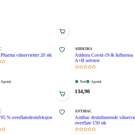
 oss er nøye kontrollert og dokumentert for å gi deg som
r å sikre best mulig smitteforebyggende effekt av
ktig måte.
Enkle forholdsregler mot smitte og riktig
her
.
MERKE
:
C
ADDEIRA
Pharma våtservietter 20 stk
Addeira Covid-19 & Influensa
A+B selvtest
Apotek:
Nett:
Apotek:
Apotek
Nett
Apotek
gelig
Tilgjengelig
Tilgjengelig
Tilgjengelig
Pris:
134
,90
134,90
.
kroner.
MERKE
:
C
ANTIBAC
 95 % overflatedesinfeksjon
Antibac desinfiserende våtservie
overflate 150 stk