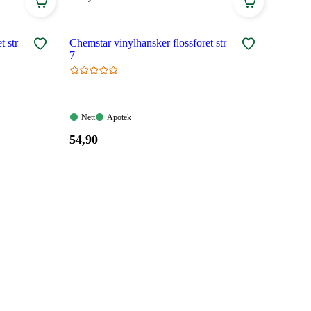
114,90
kroner.
t str
Chemstar vinylhansker flossforet str
7
Nett:
Apotek:
Nett
Apotek
Tilgjengelig
Tilgjengelig
Pris:
54
,90
54,90
kroner.