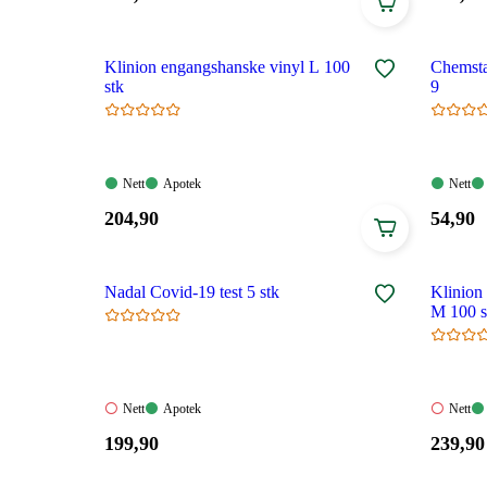
119,90
199,90
kroner.
kroner
Klinion engangshanske vinyl L 100
Chemstar
stk
9
Nett:
Apotek:
Nett:
Nett
Apotek
Nett
Tilgjengelig
Tilgjengelig
Tilgjen
Pris:
Pris:
204
,90
54
,90
204,90
54,90
kroner.
kroner
Nadal Covid-19 test 5 stk
Klinion
M 100 s
Nett:
Apotek:
Nett:
Nett
Apotek
Nett
Ikke
Tilgjengelig
Ikke
Pris:
Pris:
199
,90
239
,90
tilgjengelig
tilgjeng
199,90
239,90