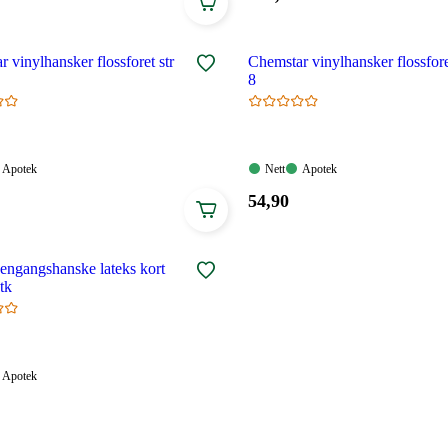
219,90
.
kroner.
 vinylhansker flossforet str
Chemstar vinylhansker flossfore
8
Apotek:
Nett:
Apotek:
Apotek
Nett
Apotek
gelig
Tilgjengelig
Tilgjengelig
Tilgjengelig
Pris:
54
,90
54,90
.
kroner.
 engangshanske lateks kort
tk
Apotek:
Apotek
Tilgjengelig
elig