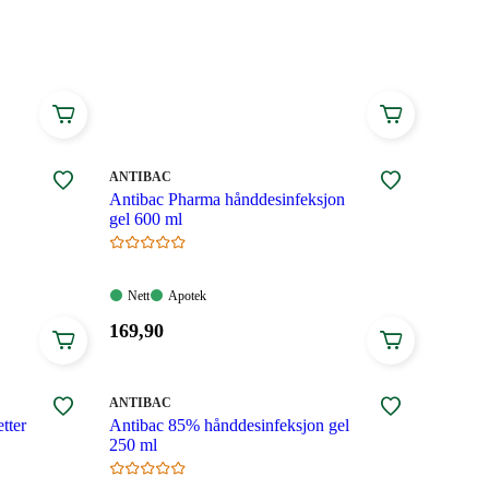
MERKE
:
ANTIBAC
Antibac Pharma hånddesinfeksjon
gel 600 ml
Nett:
Apotek:
Nett
Apotek
Tilgjengelig
Tilgjengelig
Pris:
169
,90
169,90
kroner.
MERKE
:
ANTIBAC
tter
Antibac 85% hånddesinfeksjon gel
250 ml