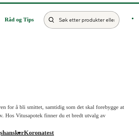
Råd og Tips
en for å bli smittet, samtidig som det skal forebygge at
. Hos Vitusapotek finner du et bredt utvalg av
nnbind og masker, desinfeksjon, antibac og
yr av god kvalitet, som har vært igjennom en
shansker
Koronatest