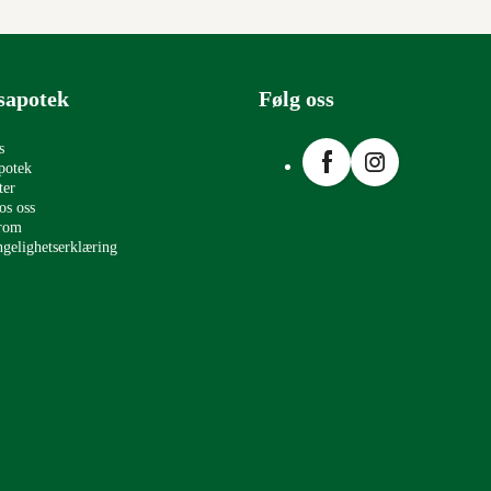
sapotek
Følg oss
Facebook
Instagram
s
potek
ter
os oss
erom
ngelighetserklæring