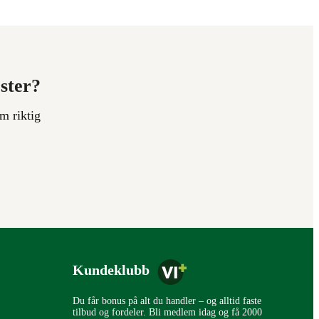
ester?
m riktig
Kundeklubb
Du får bonus på alt du handler – og alltid faste
tilbud og fordeler. Bli medlem idag og få 2000