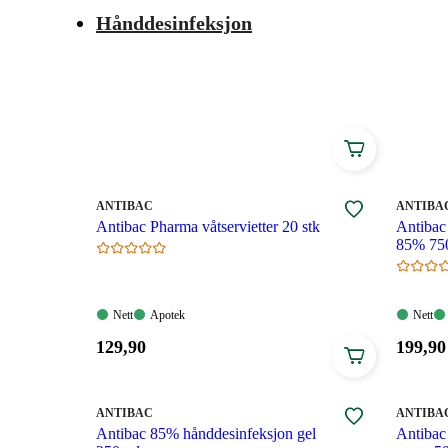
farten, enten det er jobb eller reise. Hos Vitusapotek 
Hånddesinfeksjon
blant annet som spray, gel fra pumpeflaske, våtserviet
MERKE
:
MERKE
:
ANTIBAC
ANTIBA
Antibac Pharma våtservietter 20 stk
Antibac
85% 75
Nett:
Apotek:
Nett:
Nett
Apotek
Nett
Tilgjengelig
Tilgjengelig
Tilgjen
Pris:
Pris:
129
,90
199
,90
129,90
199,90
kroner.
kroner
MERKE
:
MERKE
:
ANTIBAC
ANTIBA
Antibac 85% hånddesinfeksjon gel
Antibac