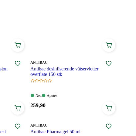
MERKE
:
ANTIBAC
sjon
Antibac desinfiserende våtservietter
overflate 150 stk
Nett:
Apotek:
Nett
Apotek
Tilgjengelig
Tilgjengelig
Pris:
259
,90
259,90
kroner.
MERKE
:
ANTIBAC
er i
Antibac Pharma gel 50 ml