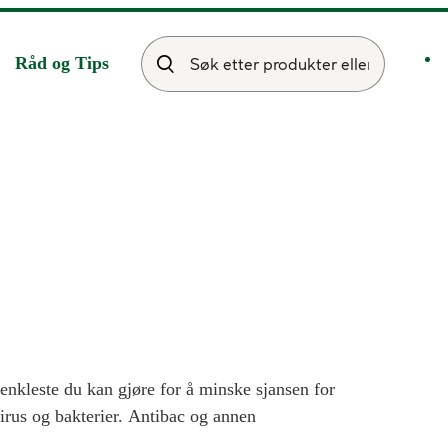
Råd og Tips
t enkleste du kan gjøre for å minske sjansen for
rus og bakterier. Antibac og annen
akterier og virus – enkelt å ta med seg når du er på