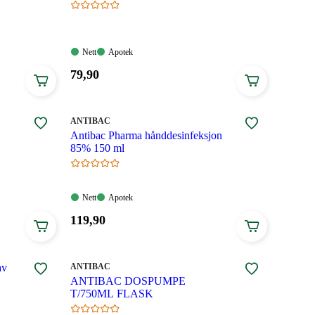
Nett:
Apotek:
Nett
Apotek
Tilgjengelig
Tilgjengelig
Pris:
79
,90
79,90
kroner.
MERKE
:
ANTIBAC
Antibac Pharma hånddesinfeksjon
85% 150 ml
Nett:
Apotek:
Nett
Apotek
Tilgjengelig
Tilgjengelig
Pris:
119
,90
119,90
kroner.
MERKE
:
av
ANTIBAC
ANTIBAC DOSPUMPE
T/750ML FLASK