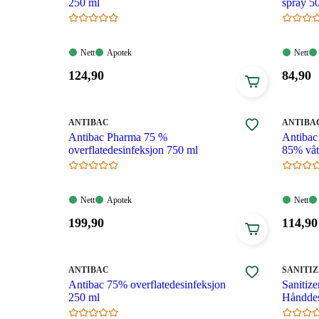
250 ml
spray 5
Nett:
Apotek:
Nett:
Nett
Apotek
Nett
Tilgjengelig
Tilgjengelig
Tilgjen
Pris:
Pris:
124
,90
84
,90
124,90
84,90
kroner.
kroner
MERKE
:
MERKE
:
ANTIBAC
ANTIBA
Antibac Pharma 75 %
Antibac
overflatedesinfeksjon 750 ml
85% våts
Nett:
Apotek:
Nett:
Nett
Apotek
Nett
Tilgjengelig
Tilgjengelig
Tilgjen
Pris:
Pris:
199
,90
114
,90
199,90
114,90
kroner.
kroner
MERKE
:
MERKE
:
ANTIBAC
SANITI
Antibac 75% overflatedesinfeksjon
Sanitiz
250 ml
Hånddes
500 ml