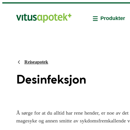
Produkter
Reiseapotek
Desinfeksjon
Å sørge for at du alltid har rene hender, er noe av de
magesyke og annen smitte av sykdomsfremkallende vi
hånddesinfeksjon gir rene hender og dreper effektivt b