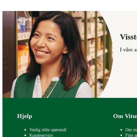
Visst
I våre 
Bunntekst
Hjelp
Om Vitu
Vanlig stilte spørsmål
Om os
Kundeservice
Finn a