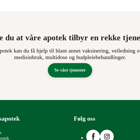
e du at våre apotek tilbyr en rekke tjen
apotek kan du få hjelp til blant annet vaksinering, veiledning o
medisinbruk, multidose og hudpleiebehandlinger.
Se våre tjenester
sapotek
Følg oss
Facebook
Instagram
s
potek