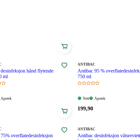
finner du et utvalg antibac og andre desinfiseringsmidler,
ter og flytende antibac.
MERKE
:
C
ANTIBAC
 desinfeksjon hånd flytende
Antibac 95 % overflatedesinfek
0 ml
750 ml
Apotek:
Nett:
Apotek:
Apotek
Nett
Apotek
gelig
Tilgjengelig
Tilgjengelig
Tilgjengelig
Pris:
199
,90
199,90
.
kroner.
MERKE
:
C
ANTIBAC
 75% overflatedesinfeksjon
Antibac desinfeksjon våtserviett