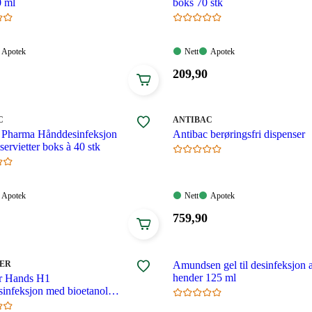
0 ml
boks 70 stk
Apotek:
Nett:
Apotek:
Apotek
Nett
Apotek
gelig
Tilgjengelig
Tilgjengelig
Tilgjengelig
Pris:
209
,90
209,90
.
kroner.
MERKE
:
C
ANTIBAC
 Pharma Hånddesinfeksjon
Antibac berøringsfri dispenser
ervietter boks à 40 stk
Apotek:
Nett:
Apotek:
Apotek
Nett
Apotek
gelig
Tilgjengelig
Tilgjengelig
Tilgjengelig
Pris:
759
,90
759,90
.
kroner.
ZER
Amundsen gel til desinfeksjon 
hender 125 ml
er Hands H1
infeksjon med bioetanol