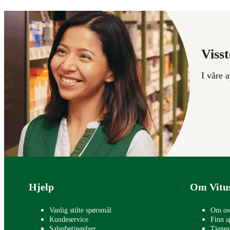
Visst
I våre 
Bunntekst
Hjelp
Om Vitu
Vanlig stilte spørsmål
Om os
Kundeservice
Finn a
Salgsbetingelser
Tjenes