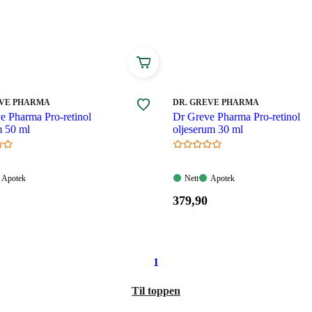
MERKE
:
EVE PHARMA
DR. GREVE PHARMA
e Pharma Pro-retinol
Dr Greve Pharma Pro-retinol
m 50 ml
oljeserum 30 ml
Apotek:
Nett:
Apotek:
Apotek
Nett
Apotek
gelig
Tilgjengelig
Tilgjengelig
Tilgjengelig
Pris:
379
,90
379,90
.
kroner.
1
Til toppen