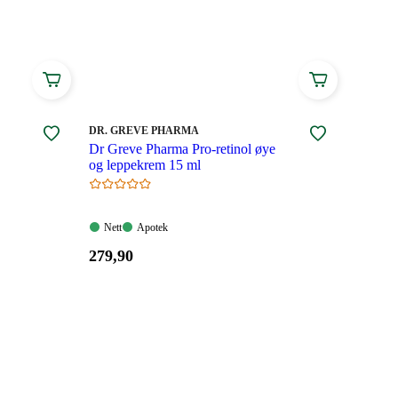
MERKE
:
DR. GREVE PHARMA
Dr Greve Pharma Pro-retinol øye
og leppekrem 15 ml
Nett:
Apotek:
Nett
Apotek
Tilgjengelig
Tilgjengelig
Pris:
279
,90
279,90
kroner.