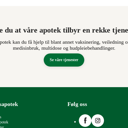
e du at våre apotek tilbyr en rekke tjen
apotek kan du få hjelp til blant annet vaksinering, veiledning o
medisinbruk, multidose og hudpleiebehandlinger.
Se våre tjenester
sapotek
Følg oss
Facebook
Instagram
s
potek
ter