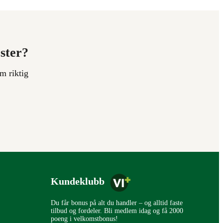
ester?
m riktig
Kundeklubb
Du får bonus på alt du handler – og alltid faste
tilbud og fordeler. Bli medlem idag og få 2000
poeng i velkomstbonus!