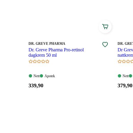
MERKE
:
MERKE
:
DR. GREVE PHARMA
DR. GR
Dr. Greve Pharma Pro-retinol
Dr Grev
dagkrem 50 ml
nattkre
Nett:
Apotek:
Nett:
Nett
Apotek
Nett
Tilgjengelig
Tilgjengelig
Tilgjen
Pris:
Pris:
339
,90
379
,90
339,90
379,90
kroner.
kroner