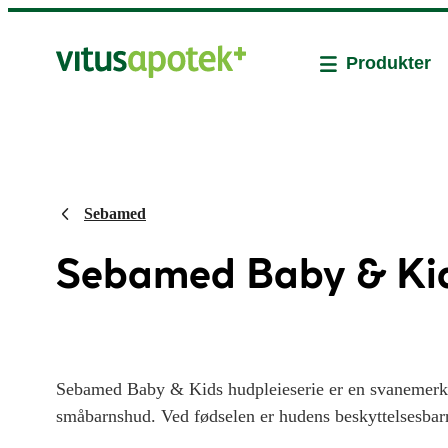
Produkter
Sebamed
Sebamed Baby & Ki
Sebamed Baby & Kids hudpleieserie er en svanemerket
småbarnshud. Ved fødselen er hudens beskyttelsesbarrie
ømfintlig. Derfor er det viktig å bruke produkter som