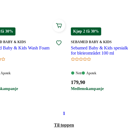
 å bygge opp sin egen beskyttelsesbarriere. Alle
ende ingredienser og parfyme. Svanemerkingen garanterer
ytbarhet både når det gjelder innhold og emballasje,
nsielt skadelige virkninger.
 få 30%
Kjøp 2 få 30%
MERKE
:
D BABY & KIDS
SEBAMED BABY & KIDS
d Baby & Kids Wash Foam
Sebamed Baby & Kids spesial
for bleieområdet 100 ml
Apotek:
Nett:
Apotek:
Apotek
Nett
Apotek
gelig
Tilgjengelig
Tilgjengelig
Tilgjengelig
Pris:
179
,90
179,90
skampanje
Medlemskampanje
.
kroner.
1
Til toppen