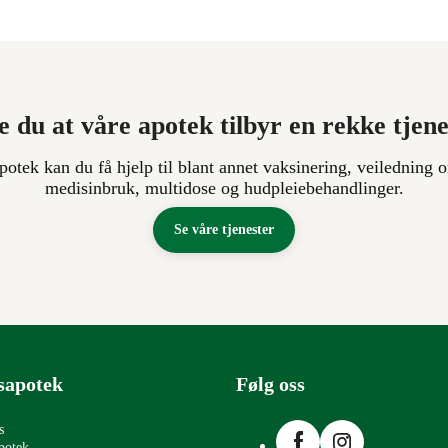
e du at våre apotek tilbyr en rekke tjen
apotek kan du få hjelp til blant annet vaksinering, veiledning o
medisinbruk, multidose og hudpleiebehandlinger.
Se våre tjenester
sapotek
Følg oss
Facebook
Instagram
s
potek