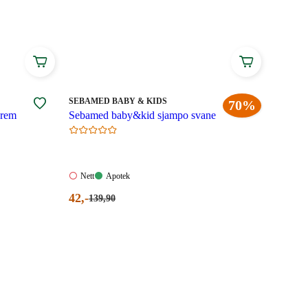
MERKE
:
SEBAMED BABY & KIDS
70%
krem
Sebamed baby&kid sjampo svane
Nett:
Apotek:
Nett
Apotek
Ikke
Tilgjengelig
Nåværende
42
,-
Førpris:
139
,90
tilgjengelig
139,90
pris:
kroner.
42,00
kroner.