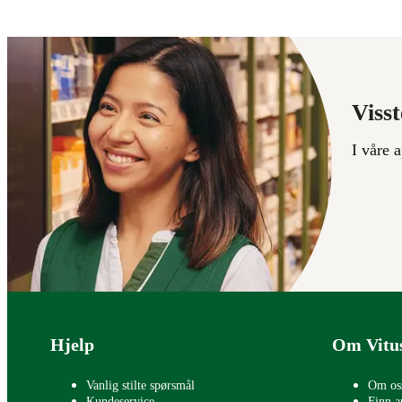
Visst
I våre 
Bunntekst
Hjelp
Om Vitu
Vanlig stilte spørsmål
Om os
Kundeservice
Finn a