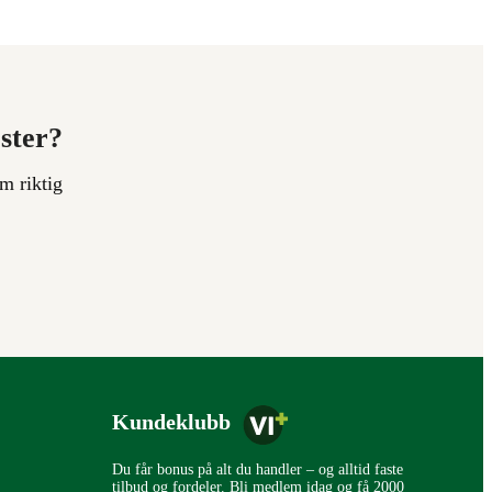
ester?
m riktig
Kundeklubb
Du får bonus på alt du handler – og alltid faste
tilbud og fordeler. Bli medlem idag og få 2000