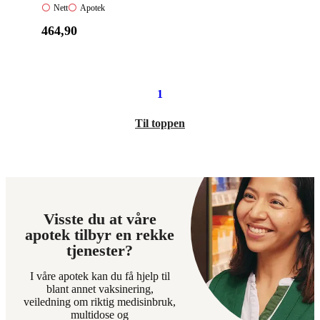
Nett:
Apotek:
Nett
Apotek
Ikke
Ikke
Pris:
464
,90
tilgjengelig
tilgjengelig
464,90
kroner.
1
Til toppen
Visste du at våre
apotek tilbyr en rekke
tjenester?
I våre apotek kan du få hjelp til
blant annet vaksinering,
veiledning om riktig medisinbruk,
multidose og