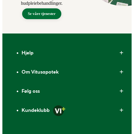
hudpleiebehandlinger.
Se våre tjenester
Bunntekst
Hjelp
Om Vitusapotek
Følg oss
Kundeklubb