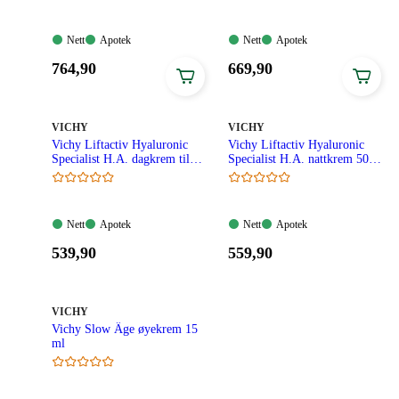
Nett:
Apotek:
Nett:
Apotek:
Nett
Apotek
Nett
Apotek
Tilgjengelig
Tilgjengelig
Tilgjengelig
Tilgjengelig
Pris:
Pris:
764
,90
669
,90
764,90
669,90
kroner.
kroner.
MERKE
:
MERKE
:
VICHY
VICHY
Vichy Liftactiv Hyaluronic
Vichy Liftactiv Hyaluronic
Specialist H.A. dagkrem til
Specialist H.A. nattkrem 50
tørr hud 50ml
ml
Nett:
Apotek:
Nett:
Apotek:
Nett
Apotek
Nett
Apotek
Tilgjengelig
Tilgjengelig
Tilgjengelig
Tilgjengelig
Pris:
Pris:
539
,90
559
,90
539,90
559,90
kroner.
kroner.
MERKE
:
VICHY
Vichy Slow Âge øyekrem 15
ml