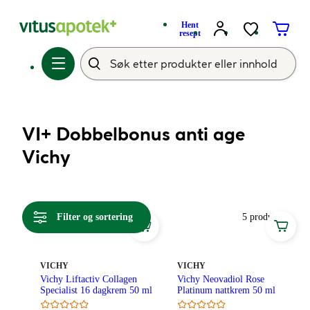
Hent
resept
VI+ Dobbelbonus anti age
Vichy
Filter og sortering
5 produkter
MERKE
:
MERKE
:
VICHY
VICHY
Vichy Liftactiv Collagen
Vichy Neovadiol Rose
Specialist 16 dagkrem 50 ml
Platinum nattkrem 50 ml