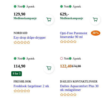
Nett:
Apotek:
Nett:
Apotek:
Nett
Apotek
Nett
Apotek
Tilgjengelig
Tilgjengelig
Tilgjengelig
Tilgjengelig
Pris:
Pris:
129
,90
629
,-
129,90
629,00
Medlemskampanje
Medlemskampanje
kroner.
kroner.
MERKE
:
30%
NORDAID
Opti-Free Puremoist
linsevæske 90 ml
Ezy-drop dråpe-drypper
Nett:
Apotek:
Nett:
Apotek:
Nett
Apotek
Nett
Apotek
Tilgjengelig
Tilgjengelig
Ikke
Tilgjengelig
Pris:
Nåværende
114
,90
122
,40
Førpris:
174
,90
tilgjengelig
174,90
114,90
pris:
kroner.
4 for 3
kroner.
122,40
kroner.
MERKE
:
MERKE
:
FRESHLOOK
DAILIES KONTAKTLINSER
Freshlook fargelinser 2 stk
Dailies Aquacomfort Plus 30
stk endagslinser