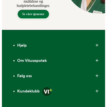
multidose og
hudpleiebehandlinger.
Se våre tjenester
Bunntekst
Hjelp
Om Vitusapotek
Følg oss
Kundeklubb