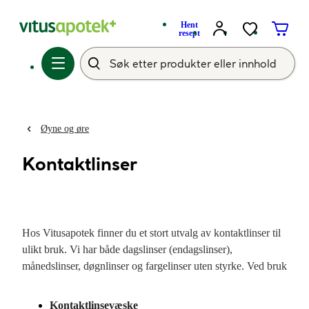
Hent
resept
Øyne og øre
Kontaktlinser
Hos Vitusapotek finner du et stort utvalg av kontaktlinser til
ulikt bruk. Vi har både dagslinser (endagslinser),
månedslinser, døgnlinser og fargelinser uten styrke. Ved bruk
av kontaktlinser med styrke, er det viktig at du finner riktig
styrke hos optiker før første gangs bruk. Vi tilbyr linser i de
Kontaktlinsevæske