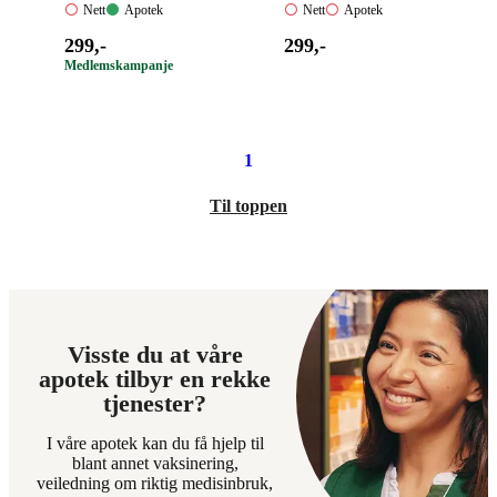
Nett:
Apotek:
Nett:
Apotek:
Nett
Apotek
Nett
Apotek
Ikke
Tilgjengelig
Ikke
Ikke
Pris:
Pris:
299
,-
299
,-
tilgjengelig
tilgjengelig
tilgjengelig
299,00
299,00
Medlemskampanje
kroner.
kroner.
1
Til toppen
Visste du at våre
apotek tilbyr en rekke
tjenester?
I våre apotek kan du få hjelp til
blant annet vaksinering,
veiledning om riktig medisinbruk,