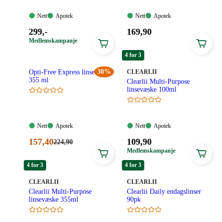
Nett:
Apotek:
Nett:
Apotek:
Nett
Apotek
Nett
Apotek
Tilgjengelig
Tilgjengelig
Tilgjengelig
Tilgjengelig
Pris:
Pris:
299
,-
169
,90
299,00
169,90
Medlemskampanje
kroner.
kroner.
4 for 3
30%
MERKE
:
Opti-Free Express linsevæske
CLEARLII
355 ml
Clearlii Multi-Purpose
linsevæske 100ml
Nett:
Apotek:
Nett:
Apotek:
Nett
Apotek
Nett
Apotek
Tilgjengelig
Tilgjengelig
Tilgjengelig
Tilgjengelig
Nåværende
Pris:
157
,40
109
,90
Førpris:
224
,90
224,90
pris:
109,90
Medlemskampanje
kroner.
157,40
kroner.
4 for 3
4 for 3
kroner.
MERKE
:
MERKE
:
CLEARLII
CLEARLII
Clearlii Multi-Purpose
Clearlii Daily endagslinser
linsevæske 355ml
90pk