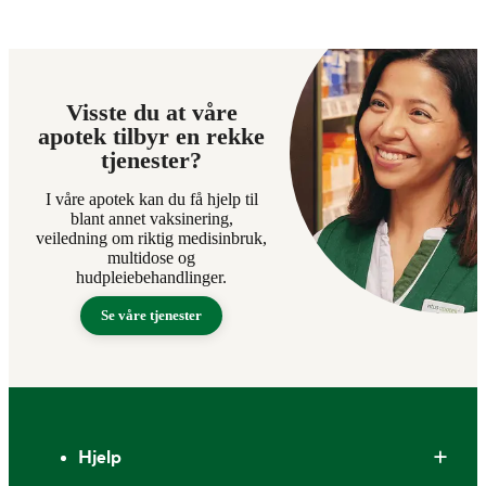
Visste du at våre
apotek tilbyr en rekke
tjenester?
I våre apotek kan du få hjelp til
blant annet vaksinering,
veiledning om riktig medisinbruk,
multidose og
hudpleiebehandlinger.
Se våre tjenester
Bunntekst
Hjelp