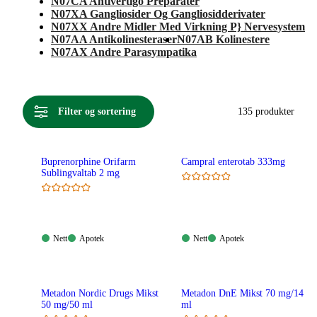
N07CA Antivertigo Preparater
N07XA Gangliosider Og Gangliosidderivater
N07XX Andre Midler Med Virkning P} Nervesystem
N07AA Antikolinesteraser
N07AB Kolinestere
N07AX Andre Parasympatika
Filter og sortering
135 produkter
Buprenorphine Orifarm
Campral enterotab 333mg
Sublingvaltab 2 mg
Nett:
Apotek:
Nett:
Apotek:
Nett
Apotek
Nett
Apotek
Tilgjengelig
Tilgjengelig
Tilgjengelig
Tilgjengelig
Metadon Nordic Drugs Mikst
Metadon DnE Mikst 70 mg/14
50 mg/50 ml
ml