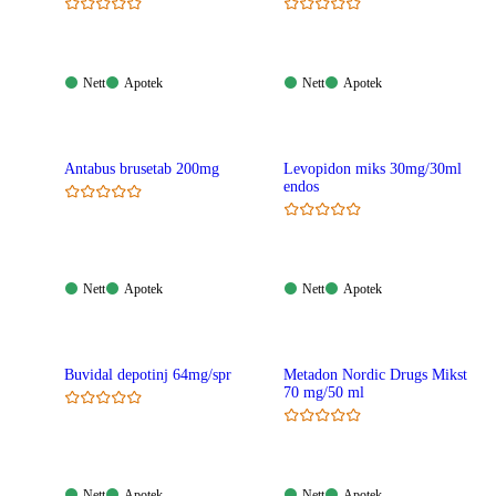
Nett:
Apotek:
Nett:
Apotek:
Nett
Apotek
Nett
Apotek
Tilgjengelig
Tilgjengelig
Tilgjengelig
Tilgjengelig
Antabus brusetab 200mg
Levopidon miks 30mg/30ml
endos
Nett:
Apotek:
Nett:
Apotek:
Nett
Apotek
Nett
Apotek
Tilgjengelig
Tilgjengelig
Tilgjengelig
Tilgjengelig
Buvidal depotinj 64mg/spr
Metadon Nordic Drugs Mikst
70 mg/50 ml
Nett:
Apotek:
Nett:
Apotek:
Nett
Apotek
Nett
Apotek