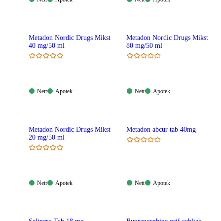
Tilgjengelig
Tilgjengelig
Tilgjengelig
Tilgjengelig
Metadon Nordic Drugs Mikst
Metadon Nordic Drugs Mikst
40 mg/50 ml
80 mg/50 ml
Nett:
Apotek:
Nett:
Apotek:
Nett
Apotek
Nett
Apotek
Tilgjengelig
Tilgjengelig
Tilgjengelig
Tilgjengelig
Metadon Nordic Drugs Mikst
Metadon abcur tab 40mg
20 mg/50 ml
Nett:
Apotek:
Nett:
Apotek:
Nett
Apotek
Nett
Apotek
Tilgjengelig
Tilgjengelig
Tilgjengelig
Tilgjengelig