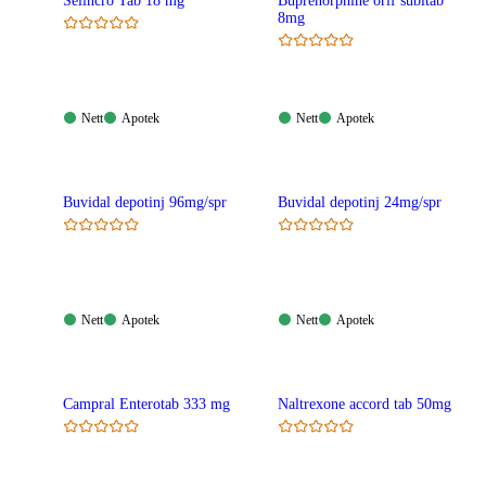
Selincro Tab 18 mg
Buprenorphine orif subltab
8mg
Nett:
Apotek:
Nett:
Apotek:
Nett
Apotek
Nett
Apotek
Tilgjengelig
Tilgjengelig
Tilgjengelig
Tilgjengelig
Buvidal depotinj 96mg/spr
Buvidal depotinj 24mg/spr
Nett:
Apotek:
Nett:
Apotek:
Nett
Apotek
Nett
Apotek
Tilgjengelig
Tilgjengelig
Tilgjengelig
Tilgjengelig
Campral Enterotab 333 mg
Naltrexone accord tab 50mg