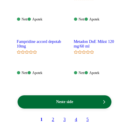
Nett:
Apotek:
Nett:
Apotek:
Nett
Apotek
Nett
Apotek
Tilgjengelig
Tilgjengelig
Tilgjengelig
Tilgjengelig
Fampridine accord depotab
Metadon DnE Mikst 120
10mg
mg/60 ml
Nett:
Apotek:
Nett:
Apotek:
Nett
Apotek
Nett
Apotek
Tilgjengelig
Tilgjengelig
Tilgjengelig
Tilgjengelig
Neste side
1
2
3
4
5