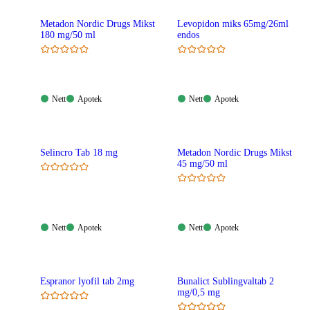
Metadon Nordic Drugs Mikst
Levopidon miks 65mg/26ml
180 mg/50 ml
endos
Nett:
Apotek:
Nett:
Apotek:
Nett
Apotek
Nett
Apotek
Tilgjengelig
Tilgjengelig
Tilgjengelig
Tilgjengelig
Selincro Tab 18 mg
Metadon Nordic Drugs Mikst
45 mg/50 ml
Nett:
Apotek:
Nett:
Apotek:
Nett
Apotek
Nett
Apotek
Tilgjengelig
Tilgjengelig
Tilgjengelig
Tilgjengelig
Espranor lyofil tab 2mg
Bunalict Sublingvaltab 2
mg/0,5 mg