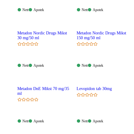
Nett:
Apotek:
Nett:
Apotek:
Nett
Apotek
Nett
Apotek
Tilgjengelig
Tilgjengelig
Tilgjengelig
Tilgjengelig
Metadon Nordic Drugs Mikst
Metadon Nordic Drugs Mikst
30 mg/50 ml
150 mg/50 ml
Nett:
Apotek:
Nett:
Apotek:
Nett
Apotek
Nett
Apotek
Tilgjengelig
Tilgjengelig
Tilgjengelig
Tilgjengelig
Metadon DnE Mikst 70 mg/35
Levopidon tab 30mg
ml
Nett:
Apotek:
Nett:
Apotek:
Nett
Apotek
Nett
Apotek
Tilgjengelig
Tilgjengelig
Tilgjengelig
Tilgjengelig