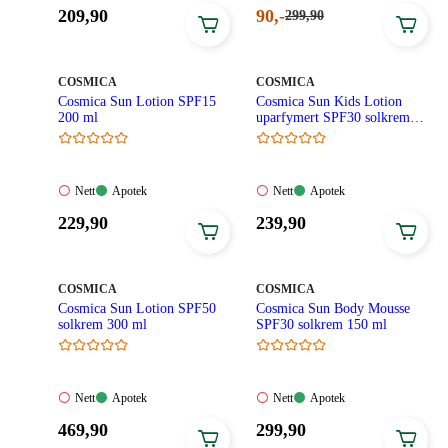
Ikke
Tilgjengelig
Ikke
Tilgjengelig
Pris:
Nåværende
209
,90
90
,-
Førpris:
299
,90
tilgjengelig
tilgjengelig
299,90
209,90
pris:
kroner.
kroner.
90,00
kroner.
MERKE
:
MERKE
:
COSMICA
COSMICA
Cosmica Sun Lotion SPF15
Cosmica Sun Kids Lotion
200 ml
uparfymert SPF30 solkrem
barn 125ml
Nett:
Apotek:
Nett:
Apotek:
Nett
Apotek
Nett
Apotek
Ikke
Tilgjengelig
Ikke
Tilgjengelig
Pris:
Pris:
229
,90
239
,90
tilgjengelig
tilgjengelig
229,90
239,90
kroner.
kroner.
MERKE
:
MERKE
:
COSMICA
COSMICA
Cosmica Sun Lotion SPF50
Cosmica Sun Body Mousse
solkrem 300 ml
SPF30 solkrem 150 ml
Nett:
Apotek:
Nett:
Apotek:
Nett
Apotek
Nett
Apotek
Ikke
Tilgjengelig
Ikke
Tilgjengelig
Pris:
Pris:
469
,90
299
,90
tilgjengelig
tilgjengelig