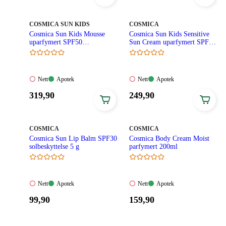
469,90
299,90
kroner.
kroner.
MERKE
:
MERKE
:
COSMICA SUN KIDS
COSMICA
Cosmica Sun Kids Mousse
Cosmica Sun Kids Sensitive
uparfymert SPF50
Sun Cream uparfymert SPF30
solbeskyttelse barn 150 ml
100 ml
Nett:
Apotek:
Nett:
Apotek:
Nett
Apotek
Nett
Apotek
Ikke
Tilgjengelig
Ikke
Tilgjengelig
Pris:
Pris:
319
,90
249
,90
tilgjengelig
tilgjengelig
319,90
249,90
kroner.
kroner.
MERKE
:
MERKE
:
COSMICA
COSMICA
Cosmica Sun Lip Balm SPF30
Cosmica Body Cream Moist
solbeskyttelse 5 g
parfymert 200ml
Nett:
Apotek:
Nett:
Apotek:
Nett
Apotek
Nett
Apotek
Ikke
Tilgjengelig
Ikke
Tilgjengelig
Pris:
Pris:
99
,90
159
,90
tilgjengelig
tilgjengelig
99,90
159,90
kroner.
kroner.