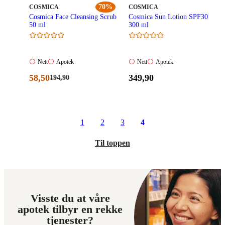
MERKE
:
70%
MERKE
:
COSMICA
COSMICA
Cosmica Face Cleansing Scrub
Cosmica Sun Lotion SPF30
50 ml
300 ml
Nett:
Apotek:
Nett:
Apotek:
Nett
Apotek
Nett
Apotek
Ikke
Ikke
Ikke
Ikke
Nåværende
Pris:
58
,50
349
,90
Førpris:
194
,90
tilgjengelig
tilgjengelig
tilgjengelig
tilgjengelig
194,90
pris:
349,90
kroner.
58,50
kroner.
kroner.
1
2
3
4
Til toppen
Visste du at våre
apotek tilbyr en rekke
tjenester?