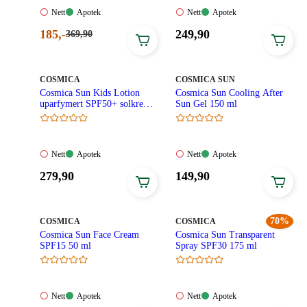
Nett:
Apotek:
Nett:
Apotek:
Nett
Apotek
Nett
Apotek
Ikke
Tilgjengelig
Ikke
Tilgjengelig
Nåværende
Pris:
185
,-
249
,90
Førpris:
369
,90
tilgjengelig
tilgjengelig
369,90
pris:
249,90
kroner.
185,00
kroner.
kroner.
MERKE
:
MERKE
:
COSMICA
COSMICA SUN
Cosmica Sun Kids Lotion
Cosmica Sun Cooling After
uparfymert SPF50+ solkrem
Sun Gel 150 ml
barn 125 ml
Nett:
Apotek:
Nett:
Apotek:
Nett
Apotek
Nett
Apotek
Ikke
Tilgjengelig
Ikke
Tilgjengelig
Pris:
Pris:
279
,90
149
,90
tilgjengelig
tilgjengelig
279,90
149,90
kroner.
kroner.
MERKE
:
MERKE
:
70%
COSMICA
COSMICA
Cosmica Sun Face Cream
Cosmica Sun Transparent
SPF15 50 ml
Spray SPF30 175 ml
Nett:
Apotek:
Nett:
Apotek:
Nett
Apotek
Nett
Apotek