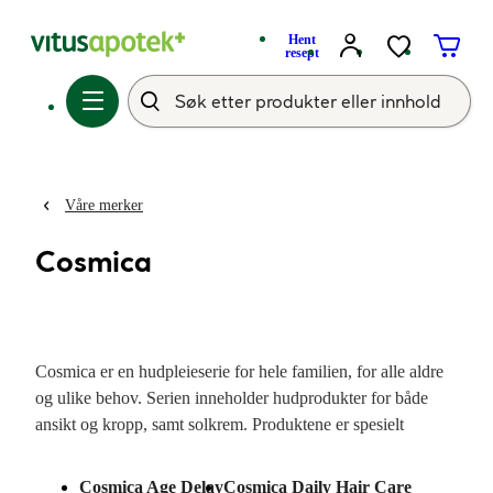
Hent
resept
Våre merker
Cosmica
Cosmica er en hudpleieserie for hele familien, for alle aldre
og ulike behov. Serien inneholder hudprodukter for både
ansikt og kropp, samt solkrem. Produktene er spesielt
tilpasset det nordiske klimaet. Inneholder nøye utvalgte
ingredienser som er både effektive, pleiende og skånsomme.
Cosmica Age Delay
Cosmica Daily Hair Care