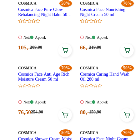
kroner.
kroner.
MERKE
:
50%
MERKE
:
70%
COSMICA
COSMICA
Cosmica Face Pure Glow
Cosmica Face Nourishing
Rebalancing Night Balm 50
Night Cream 50 ml
ml
Nett:
Apotek:
Nett:
Apotek:
Nett
Apotek
Nett
Apotek
Ikke
Tilgjengelig
Ikke
Tilgjengelig
Nåværende
Nåværende
105
,-
66
,-
Førpris:
Førpris:
209
,90
219
,90
tilgjengelig
tilgjengelig
209,90
219,90
pris:
pris:
kroner.
kroner.
105,00
66,00
kroner.
kroner.
MERKE
:
70%
MERKE
:
50%
COSMICA
COSMICA
Cosmica Face Anti Age Rich
Cosmica Caring Hand Wash
Moisture Cream 50 ml
Oil 280 ml
Nett:
Apotek:
Nett:
Apotek:
Nett
Apotek
Nett
Apotek
Ikke
Tilgjengelig
Ikke
Tilgjengelig
Nåværende
Nåværende
76
,50
80
,-
Førpris:
Førpris:
254
,90
159
,90
tilgjengelig
tilgjengelig
254,90
159,90
pris:
pris:
kroner.
kroner.
76,50
80,00
kroner.
kroner.
MERKE
:
50%
MERKE
:
70%
COSMICA
COSMICA
Cosmica Shower Cream Moist
Cosmica Face Night Cream