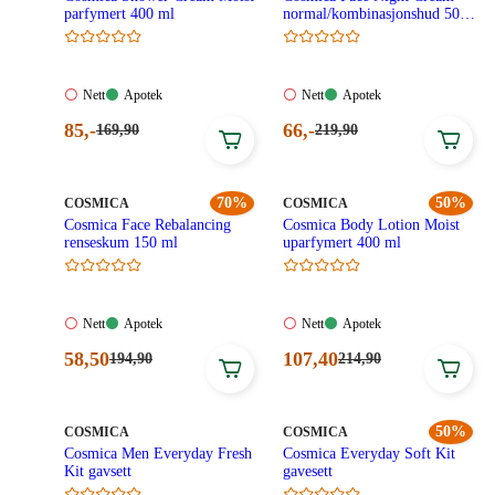
parfymert 400 ml
normal/kombinasjonshud 50
ml
Nett:
Apotek:
Nett:
Apotek:
Nett
Apotek
Nett
Apotek
Ikke
Tilgjengelig
Ikke
Tilgjengelig
Nåværende
Nåværende
85
,-
66
,-
Førpris:
Førpris:
169
,90
219
,90
tilgjengelig
tilgjengelig
169,90
219,90
pris:
pris:
kroner.
kroner.
85,00
66,00
kroner.
kroner.
MERKE
:
70%
MERKE
:
50%
COSMICA
COSMICA
Cosmica Face Rebalancing
Cosmica Body Lotion Moist
renseskum 150 ml
uparfymert 400 ml
Nett:
Apotek:
Nett:
Apotek:
Nett
Apotek
Nett
Apotek
Ikke
Tilgjengelig
Ikke
Tilgjengelig
Nåværende
Nåværende
58
,50
107
,40
Førpris:
Førpris:
194
,90
214
,90
tilgjengelig
tilgjengelig
194,90
214,90
pris:
pris:
kroner.
kroner.
58,50
107,40
kroner.
kroner.
MERKE
:
MERKE
:
50%
COSMICA
COSMICA
Cosmica Men Everyday Fresh
Cosmica Everyday Soft Kit
Kit gavsett
gavesett