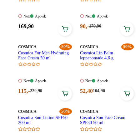
Nett:
Apotek:
Nett:
Apotek:
Nett
Apotek
Nett
Apotek
Ikke
Tilgjengelig
Ikke
Tilgjengelig
Pris:
Nåværende
169
,90
90
,-
Førpris:
179
,90
tilgjengelig
tilgjengelig
179,90
169,90
pris:
kroner.
kroner.
90,00
kroner.
MERKE
:
50%
MERKE
:
50%
COSMICA
COSMICA
Cosmica For Men Hydrating
Cosmica Lip Balm
Face Cream 50 ml
leppepomade 4,6 g
Nett:
Apotek:
Nett:
Apotek:
Nett
Apotek
Nett
Apotek
Ikke
Tilgjengelig
Ikke
Tilgjengelig
Nåværende
Nåværende
115
,-
52
,40
Førpris:
Førpris:
229
,90
104
,90
tilgjengelig
tilgjengelig
229,90
104,90
pris:
pris:
kroner.
kroner.
115,00
52,40
kroner.
kroner.
MERKE
:
50%
MERKE
:
COSMICA
COSMICA
Cosmica Sun Lotion SPF50
Cosmica Sun Face Cream
200 ml
SPF30 50 ml