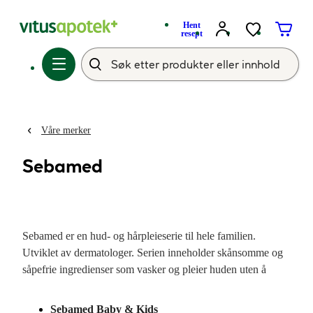
Hent
resept
Våre merker
Sebamed
Sebamed er en hud- og hårpleieserie til hele familien.
Utviklet av dermatologer. Serien inneholder skånsomme og
såpefrie ingredienser som vasker og pleier huden uten å
forstyrre hudens egen beskyttelsesbarriere. Produktene har
en hudnær pH-verdi på 5,5, som tilsvarer hudens egen pH
Sebamed Baby & Kids