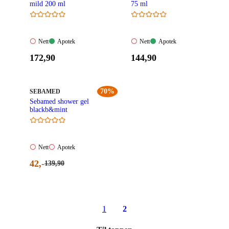
mild 200 ml
75 ml
Nett:
Apotek:
Nett:
Apotek:
Nett
Apotek
Nett
Apotek
Ikke
Tilgjengelig
Ikke
Tilgjengelig
Pris:
Pris:
172
,90
144
,90
tilgjengelig
tilgjengelig
172,90
144,90
kroner.
kroner.
MERKE
:
70%
SEBAMED
Sebamed shower gel
blackb&mint
Nett:
Apotek:
Nett
Apotek
Ikke
Ikke
Nåværende
42
,-
Førpris:
139
,90
tilgjengelig
tilgjengelig
139,90
pris:
kroner.
42,00
kroner.
1
2