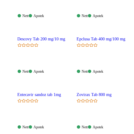
Nett:
Apotek:
Nett:
Apotek:
Nett
Apotek
Nett
Apotek
Tilgjengelig
Tilgjengelig
Tilgjengelig
Tilgjengelig
Descovy Tab 200 mg/10 mg
Epclusa Tab 400 mg/100 mg
Nett:
Apotek:
Nett:
Apotek:
Nett
Apotek
Nett
Apotek
Tilgjengelig
Tilgjengelig
Tilgjengelig
Tilgjengelig
Entecavir sandoz tab 1mg
Zovirax Tab 800 mg
Nett:
Apotek:
Nett:
Apotek:
Nett
Apotek
Nett
Apotek
Tilgjengelig
Tilgjengelig
Tilgjengelig
Tilgjengelig