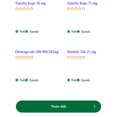
Tamiflu Kaps 30 mg
Tamiflu Kaps 75 mg
Nett:
Apotek:
Nett:
Apotek:
Nett
Apotek
Nett
Apotek
Tilgjengelig
Tilgjengelig
Tilgjengelig
Tilgjengelig
Delstrigo tab 100/300/245mg
Vemlidy Tab 25 mg
Nett:
Apotek:
Nett:
Apotek:
Nett
Apotek
Nett
Apotek
Tilgjengelig
Tilgjengelig
Tilgjengelig
Tilgjengelig
Neste side