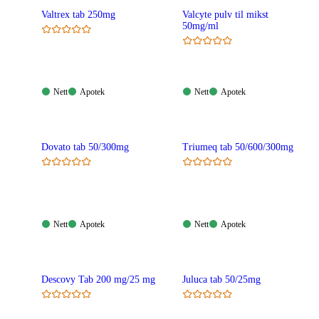
Valtrex tab 250mg
Valcyte pulv til mikst
50mg/ml
Nett:
Apotek:
Nett:
Apotek:
Nett
Apotek
Nett
Apotek
Tilgjengelig
Tilgjengelig
Tilgjengelig
Tilgjengelig
Dovato tab 50/300mg
Triumeq tab 50/600/300mg
Nett:
Apotek:
Nett:
Apotek:
Nett
Apotek
Nett
Apotek
Tilgjengelig
Tilgjengelig
Tilgjengelig
Tilgjengelig
Descovy Tab 200 mg/25 mg
Juluca tab 50/25mg