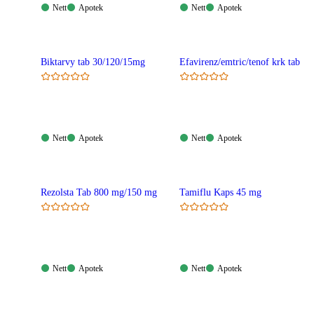
Nett:
Apotek:
Nett:
Apotek:
Nett
Apotek
Nett
Apotek
Tilgjengelig
Tilgjengelig
Tilgjengelig
Tilgjengelig
Biktarvy tab 30/120/15mg
Efavirenz/emtric/tenof krk tab
Nett:
Apotek:
Nett:
Apotek:
Nett
Apotek
Nett
Apotek
Tilgjengelig
Tilgjengelig
Tilgjengelig
Tilgjengelig
Rezolsta Tab 800 mg/150 mg
Tamiflu Kaps 45 mg
Nett:
Apotek:
Nett:
Apotek:
Nett
Apotek
Nett
Apotek
Tilgjengelig
Tilgjengelig
Tilgjengelig
Tilgjengelig