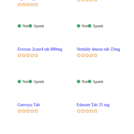
Nett:
Apotek:
Nett:
Apotek:
Nett
Apotek
Nett
Apotek
Tilgjengelig
Tilgjengelig
Tilgjengelig
Tilgjengelig
Zovirax 2care4 tab 800mg
Vemlidy abacus tab 25mg
Nett:
Apotek:
Nett:
Apotek:
Nett
Apotek
Nett
Apotek
Tilgjengelig
Tilgjengelig
Tilgjengelig
Tilgjengelig
Genvoya Tab
Edurant Tab 25 mg