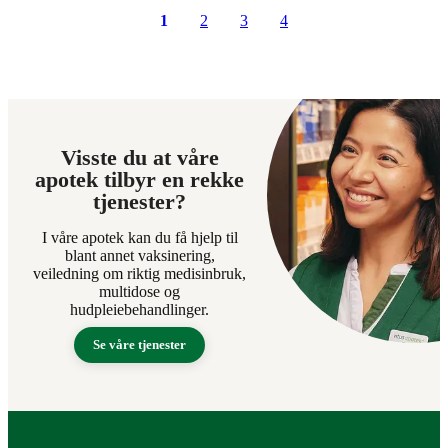
1
2
3
4
Visste du at våre
apotek tilbyr en rekke
tjenester?
I våre apotek kan du få hjelp til
blant annet vaksinering,
veiledning om riktig medisinbruk,
multidose og
hudpleiebehandlinger.
Se våre tjenester