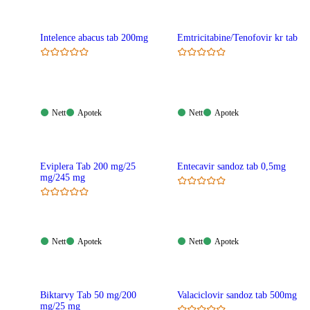
Intelence abacus tab 200mg
Emtricitabine/Tenofovir kr tab
Nett:
Apotek:
Nett:
Apotek:
Nett
Apotek
Nett
Apotek
Tilgjengelig
Tilgjengelig
Tilgjengelig
Tilgjengelig
Eviplera Tab 200 mg/25
Entecavir sandoz tab 0,5mg
mg/245 mg
Nett:
Apotek:
Nett:
Apotek:
Nett
Apotek
Nett
Apotek
Tilgjengelig
Tilgjengelig
Tilgjengelig
Tilgjengelig
Biktarvy Tab 50 mg/200
Valaciclovir sandoz tab 500mg
mg/25 mg